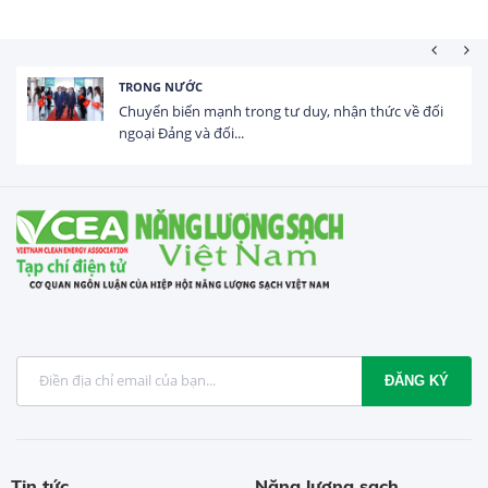
HOẠT ĐỘNG ĐẦU TƯ
Tổng vốn FDI đăng ký vào Việt Nam đạt gần 25 tỷ
USD trong 5 tháng...
ĐĂNG KÝ
Tin tức
Năng lượng sạch