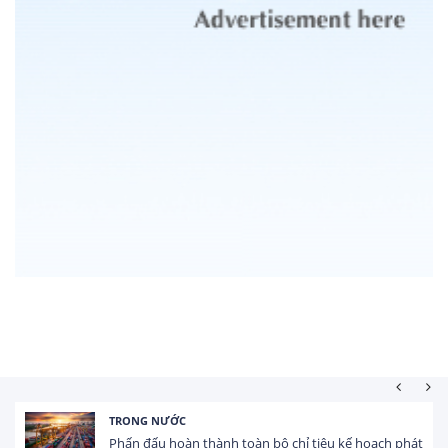
ONG NƯỚC
HOẠT
n đấu hoàn thành toàn bộ chỉ tiêu kế hoạch phát
Tổng