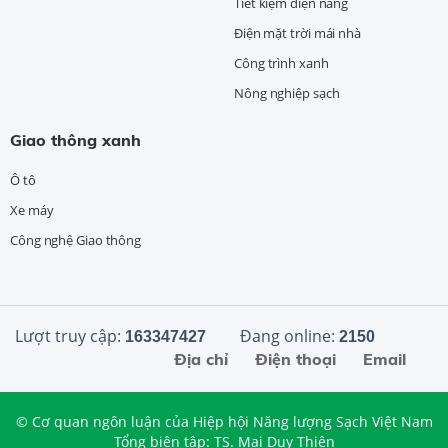
Tiết kiệm điện năng
Điện mặt trời mái nhà
Công trình xanh
Nông nghiệp sạch
Giao thông xanh
Ô tô
Xe máy
Công nghệ Giao thông
Lượt truy cập:
Đang online:
163347427
2150
Địa chỉ
Điện thoại
Email
© Cơ quan ngôn luận của Hiệp hội Năng lượng Sạch Việt Nam
Tổng biên tập: TS. Mai Duy Thiện