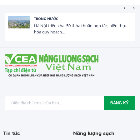
HOẠT ĐỘNG ĐẦU TƯ
Tổng vốn FDI đăng ký vào Việt Nam đạt gần 25 tỷ
USD trong 5 tháng...
ĐĂNG KÝ
Tin tức
Năng lượng sạch