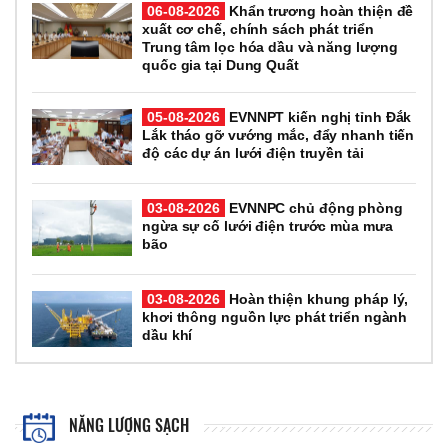
06-08-2026
Khẩn trương hoàn thiện đề
xuất cơ chế, chính sách phát triển
Trung tâm lọc hóa dầu và năng lượng
quốc gia tại Dung Quất
05-08-2026
EVNNPT kiến nghị tỉnh Đắk
Lắk tháo gỡ vướng mắc, đẩy nhanh tiến
độ các dự án lưới điện truyền tải
03-08-2026
EVNNPC chủ động phòng
ngừa sự cố lưới điện trước mùa mưa
bão
03-08-2026
Hoàn thiện khung pháp lý,
khơi thông nguồn lực phát triển ngành
dầu khí
NĂNG LƯỢNG SẠCH