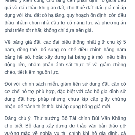
Nhiều ý kiến cũng cho rằng cần phân định rõ giữa đấu
giá và đấu thầu khi giao đất, cho thuê đất: đấu giá chỉ áp
dụng với khu đất có hạ tầng, quy hoạch ổn định; còn đấu
thầu nhằm chọn nhà đầu tư có năng lực và phương án
phát triển tốt nhất, không chỉ dựa trên giá.
Về bảng giá đất, các đại biểu thống nhất giữ chu kỳ 5
năm, đồng thời bổ sung cơ chế điều chỉnh hằng năm
bằng hệ số, hoặc xây dựng lại bảng giá mới nếu biến
động lớn, nhằm phản ánh sát thực tế và giảm chồng
chéo, tiết kiệm nguồn lực.
Đối với chính sách miễn, giảm tiền sử dụng đất, cần có
cơ chế hỗ trợ phù hợp, đặc biệt với các hộ gia đình sử
dụng đất hợp pháp nhưng chưa kịp cấp giấy chứng
nhận, để tránh thiệt thòi khi áp dụng bảng giá mới.
Đáng chú ý, Thứ trưởng Bộ Tài chính Bùi Văn Khắng
cho biết, Bộ đang xây dựng dự thảo văn bản tháo gỡ
vướng mắc về nghĩa vụ tài chính khi hộ gia đình, cá