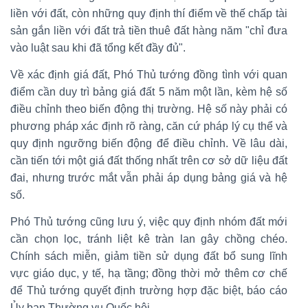
liền với đất, còn những quy định thí điểm về thế chấp tài
sản gắn liền với đất trả tiền thuê đất hàng năm "chỉ đưa
vào luật sau khi đã tổng kết đầy đủ".
Về xác định giá đất, Phó Thủ tướng đồng tình với quan
điểm cần duy trì bảng giá đất 5 năm một lần, kèm hệ số
điều chỉnh theo biến động thị trường. Hệ số này phải có
phương pháp xác định rõ ràng, căn cứ pháp lý cụ thể và
quy định ngưỡng biến động để điều chỉnh. Về lâu dài,
cần tiến tới một giá đất thống nhất trên cơ sở dữ liệu đất
đai, nhưng trước mắt vẫn phải áp dụng bảng giá và hệ
số.
Phó Thủ tướng cũng lưu ý, việc quy định nhóm đất mới
cần chọn lọc, tránh liệt kê tràn lan gây chồng chéo.
Chính sách miễn, giảm tiền sử dụng đất bổ sung lĩnh
vực giáo dục, y tế, hạ tầng; đồng thời mở thêm cơ chế
để Thủ tướng quyết định trường hợp đặc biệt, báo cáo
Ủy ban Thường vụ Quốc hội.