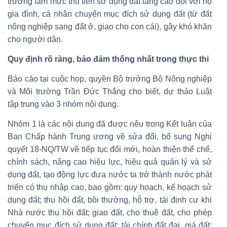
trường làm mức thu tiền sử dụng đất tăng cao đối với hộ
gia đình, cá nhân chuyển mục đích sử dụng đất (từ đất
nông nghiệp sang đất ở, giao cho con cái), gây khó khăn
cho người dân.
Quy định rõ ràng, bảo đảm thống nhất trong thực thi
Báo cáo tại cuộc họp, quyền Bộ trưởng Bộ Nông nghiệp
và Môi trường Trần Đức Thắng cho biết, dự thảo Luật
tập trung vào 3 nhóm nội dung.
Nhóm 1 là các nội dung đã được nêu trong Kết luận của
Ban Chấp hành Trung ương về sửa đổi, bổ sung Nghị
quyết 18-NQ/TW về tiếp tục đổi mới, hoàn thiện thể chế,
chính sách, nâng cao hiệu lực, hiệu quả quản lý và sử
dụng đất, tạo động lực đưa nước ta trở thành nước phát
triển có thu nhập cao, bao gồm: quy hoạch, kế hoạch sử
dụng đất; thu hồi đất, bồi thường, hỗ trợ, tái định cư khi
Nhà nước thu hồi đất; giao đất, cho thuê đất, cho phép
chuyển mục đích sử dụng đất; tài chính đất đai, giá đất;