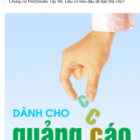
Chung cư PentStudio Tây Hồ: Liệu có treo đầu dê bán thịt chó?