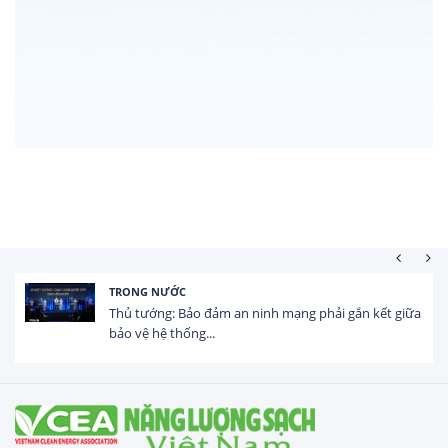
HOẠT ĐỘNG ĐẦU TƯ
Tổng vốn FDI đăng ký vào Việt Nam đạt gần 25 tỷ
USD trong 5 tháng...