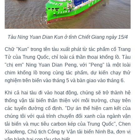
Tàu Ning Yuan Dian Kun ở tỉnh Chiết Giang ngày 15/4
Chữ "Kun" trong tên tàu xuất phát từ tác phẩm cổ Trang
Tử của Trung Quốc, chỉ loài cá thần thoại khổng lồ. Tàu
"chị em" Ning Yuan Dian Peng, với "Peng" là một loài
chim khổng lồ trong cùng tác phẩm, dự kiến chạy thử
nghiệm trên biển vào tháng 5 và bàn giao vào tháng 6.
Khi cả hai tàu đi vào hoạt động, chúng sẽ trở thành hệ
thống vận tải biển thân thiện với môi trường, chạy trên
các tuyến đường cố định. "Dự án thể hiện cam kết của
chúng tôi với quá trình chuyển đổi xanh của ngành vận
tải biển và mục tiêu carbon kép của Trung Quốc", Chen
Xiaofeng, Chủ tịch Công ty Vận tải biển Ninh Ba, đơn vị
vận hành hai con tàu cho biết.