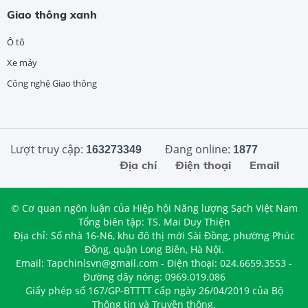
Giao thông xanh
Ô tô
Xe máy
Công nghệ Giao thông
Lượt truy cập:
Đang online:
163273349
1877
Địa chỉ
Điện thoại
Email
© Cơ quan ngôn luận của Hiệp hội Năng lượng Sạch Việt Nam
Tổng biên tập: TS. Mai Duy Thiện
Địa chỉ: Số nhà 16-N6, khu đô thị mới Sài Đồng, phường Phúc
Đồng, quận Long Biên, Hà Nội.
Email: Tapchinlsvn@gmail.com - Điện thoại: 024.6659.3553 -
Đường dây nóng: 0969.019.086
Giấy phép số 167/GP-BTTTT cấp ngày 26/04/2019 của Bộ
Thông tin và Truyền thông.