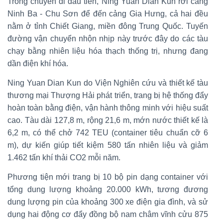
Trong chuyến đi đầu tiên, Ning Yuan Dian Kun rời cảng
Ninh Ba - Chu Sơn để đến cảng Gia Hưng, cả hai đều
nằm ở tỉnh Chiết Giang, miền đông Trung Quốc. Tuyến
đường vận chuyển nhộn nhịp này trước đây do các tàu
chạy bằng nhiên liệu hóa thạch thống trị, nhưng đang
dần điện khí hóa.
Ning Yuan Dian Kun do Viện Nghiên cứu và thiết kế tàu
thương mại Thượng Hải phát triển, trang bị hệ thống đẩy
hoàn toàn bằng điện, vận hành thông minh với hiệu suất
cao. Tàu dài 127,8 m, rộng 21,6 m, mớn nước thiết kế là
6,2 m, có thể chở 742 TEU (container tiêu chuẩn cỡ 6
m), dự kiến giúp tiết kiệm 580 tấn nhiên liệu và giảm
1.462 tấn khí thải CO2 mỗi năm.
Phương tiện mới trang bị 10 bộ pin dạng container với
tổng dung lượng khoảng 20.000 kWh, tương đương
dung lượng pin của khoảng 300 xe điện gia đình, và sử
dụng hai động cơ đẩy đồng bộ nam châm vĩnh cửu 875