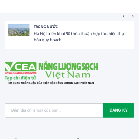
HOẠT ĐỘNG ĐẦU TƯ
 hợp tác, hiện thực
Tổng vốn FDI đăng ký vào Việt Na
USD trong 5 tháng...
ĐĂNG KÝ