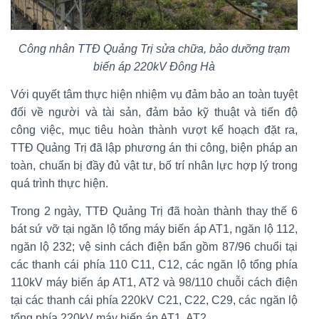
Công nhân TTĐ Quảng Trị sửa chữa, bảo dưỡng trạm
biến áp 220kV Đông Hà
Với quyết tâm thực hiện nhiệm vụ đảm bảo an toàn tuyệt
đối về người và tài sản, đảm bảo kỹ thuật và tiến độ
công việc, mục tiêu hoàn thành vượt kế hoạch đặt ra,
TTĐ Quảng Trị đã lập phương án thi công, biện pháp an
toàn, chuẩn bị đầy đủ vật tư, bố trí nhân lực hợp lý trong
quá trình thực hiện.
Trong 2 ngày, TTĐ Quảng Trị đã hoàn thành thay thế 6
bát sứ vỡ tại ngăn lộ tổng máy biến áp AT1, ngăn lộ 112,
ngăn lộ 232; vệ sinh cách điện bẩn gồm 87/96 chuổi tại
các thanh cái phía 110 C11, C12, các ngăn lộ tổng phía
110kV máy biến áp AT1, AT2 và 98/110 chuỗi cách điện
tại các thanh cái phía 220kV C21, C22, C29, các ngăn lộ
tổng phía 220kV máy biến áp AT1, AT2.