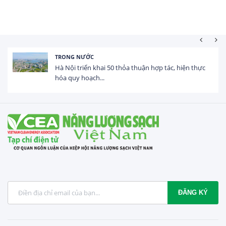
HOẠT ĐỘNG ĐẦU TƯ
Tổng vốn FDI đăng ký vào Việt Nam đạt gần 25 tỷ
USD trong 5 tháng...
ĐĂNG KÝ