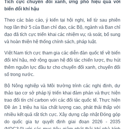
Tích cực chuyển đổi xanh, ứng phó hiệu quả với
biến đổi khí hậu
Theo các báo cáo, ý kiến tại hội nghị, kể từ sau phiên
họp lần thứ 5 của Ban chỉ đạo, các Bộ, ngành và Ban chỉ
đạo đã tích cực triển khai các nhiệm vụ; rà soát, bổ sung
và hoàn thiện hệ thống chính sách, pháp luật.
Việt Nam tích cực tham gia các diễn đàn quốc tế về biến
đổi khí hậu, mở rộng quan hệ đối tác chiến lược, thu hút
thêm nguồn lực đầu tư cho chuyển đổi xanh, chuyển đổi
số trong nước.
Bộ Nông nghiệp và Môi trường trình các nghị định, dự
thảo tạo cơ sở pháp lý triển khai đàm phán và thực hiện
trao đổi tín chỉ carbon với các đối tác quốc tế. Thực hiện
Đề án 1 triệu ha lúa chất lượng cao, phát thải thấp với
nhiều kết quả rất tích cực. Xây dựng cập nhật Đóng góp
do quốc gia tự quyết định giai đoạn 2026 - 2035
(NDC3.0) với các mục tiêu giảm phát thải khí nhà kính