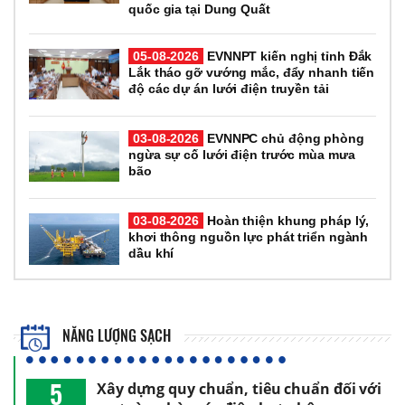
quốc gia tại Dung Quất
05-08-2026
EVNNPT kiến nghị tỉnh Đắk
Lắk tháo gỡ vướng mắc, đẩy nhanh tiến
độ các dự án lưới điện truyền tải
03-08-2026
EVNNPC chủ động phòng
ngừa sự cố lưới điện trước mùa mưa
bão
03-08-2026
Hoàn thiện khung pháp lý,
khơi thông nguồn lực phát triển ngành
dầu khí
NĂNG LƯỢNG SẠCH
5
Xây dựng quy chuẩn, tiêu chuẩn đối với