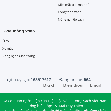
Điện mặt trời mái nhà
Công trình xanh
Nông nghiệp sạch
Giao thông xanh
Ô tô
Xe máy
Công nghệ Giao thông
Lượt truy cập:
Đang online:
163517617
564
Địa chỉ
Điện thoại
Email
© Cơ quan ngôn luận của Hiệp hội Năng lượng Sạch Việt Nam
Tổng biên tập: TS. Mai Duy Thiện
Địa chỉ: Số nhà 16-N6, khu đô thị mới Sài Đồng, phường Phúc