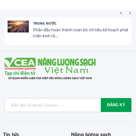
HOẠT ĐỘNG ĐẦU TƯ
Tổng vốn FDI đăng ký vào Việt Nam đạt gần 25 tỷ
USD trong 5 tháng...
ĐĂNG KÝ
Tin tức
Năng lượng sạch