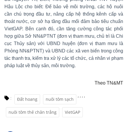
Hậu Lộc cho biết: Để bảo vệ môi trường, các hộ nuôi
cần chú trọng đầu tư, nâng cấp hệ thống kênh cấp và
thoát nước, cơ sở hạ tầng đầu mối đảm bảo tiêu chuẩn
VietGAP. Bên cạnh đó, cần tăng cường công tác phối
hợp giữa Sở NN&PTNT (đơn vị tham mưu, chủ trì là Chi
cục Thủy sản) với UBND huyện (đơn vị tham mưu là
Phòng NN&PTNT) và UBND các xã ven biển trong công
tác thanh tra, kiểm tra xử lý các tổ chức, cá nhân vi phạm
pháp luật về thủy sản, môi trường.
Theo TN&MT
,
,
,
,
:
Đất hoang
nuôi tôm sạch
nuôi tôm thẻ chân trắng
VietGAP