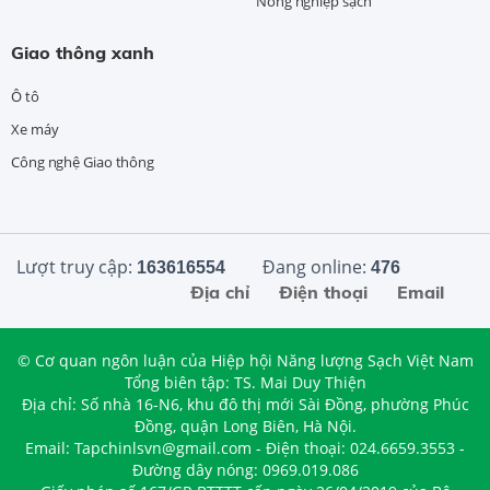
Nông nghiệp sạch
Giao thông xanh
Ô tô
Xe máy
Công nghệ Giao thông
Lượt truy cập:
Đang online:
163616554
476
Địa chỉ
Điện thoại
Email
© Cơ quan ngôn luận của Hiệp hội Năng lượng Sạch Việt Nam
Tổng biên tập: TS. Mai Duy Thiện
Địa chỉ: Số nhà 16-N6, khu đô thị mới Sài Đồng, phường Phúc
Đồng, quận Long Biên, Hà Nội.
Email: Tapchinlsvn@gmail.com - Điện thoại: 024.6659.3553 -
Đường dây nóng: 0969.019.086