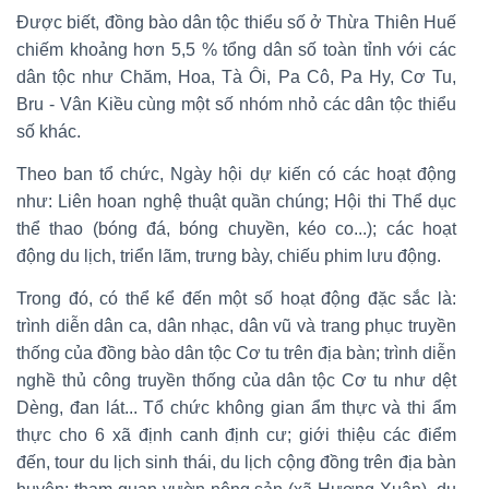
Được biết, đồng bào dân tộc thiểu số ở Thừa Thiên Huế
chiếm khoảng hơn 5,5 % tổng dân số toàn tỉnh với các
dân tộc như Chăm, Hoa, Tà Ôi, Pa Cô, Pa Hy, Cơ Tu,
Bru - Vân Kiều cùng một số nhóm nhỏ các dân tộc thiểu
số khác.
Theo ban tổ chức, Ngày hội dự kiến có các hoạt động
như: Liên hoan nghệ thuật quần chúng; Hội thi Thể dục
thể thao (bóng đá, bóng chuyền, kéo co...); các hoạt
động du lịch, triển lãm, trưng bày, chiếu phim lưu động.
Trong đó, có thể kể đến một số hoạt động đặc sắc là:
trình diễn dân ca, dân nhạc, dân vũ và trang phục truyền
thống của đồng bào dân tộc Cơ tu trên địa bàn; trình diễn
nghề thủ công truyền thống của dân tộc Cơ tu như dệt
Dèng, đan lát... Tổ chức không gian ẩm thực và thi ẩm
thực cho 6 xã định canh định cư; giới thiệu các điểm
đến, tour du lịch sinh thái, du lịch cộng đồng trên địa bàn