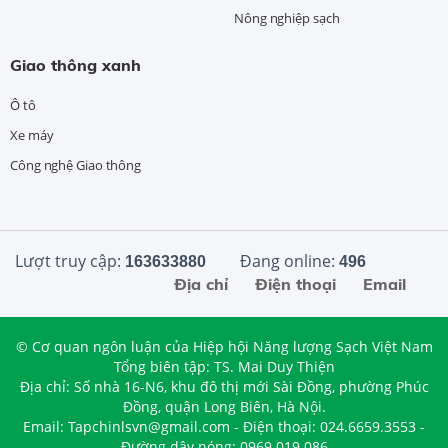
Nông nghiệp sạch
Giao thông xanh
Ô tô
Xe máy
Công nghệ Giao thông
Lượt truy cập:
Đang online:
163633880
496
Địa chỉ
Điện thoại
Email
© Cơ quan ngôn luận của Hiệp hội Năng lượng Sạch Việt Nam
Tổng biên tập: TS. Mai Duy Thiện
Địa chỉ: Số nhà 16-N6, khu đô thị mới Sài Đồng, phường Phúc
Đồng, quận Long Biên, Hà Nội.
Email: Tapchinlsvn@gmail.com - Điện thoại: 024.6659.3553 -
Đường dây nóng: 0969.019.086