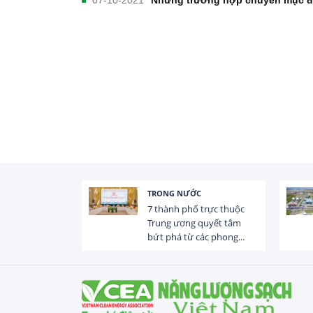
07-10-2021
Những trường hợp chuyển mục đí
TRONG NƯỚC
 trị dòng chảy
7 thành phố trực thuộc
hạ lưu 831 đập,
Trung ương quyết tâm
bứt phá từ các phong...