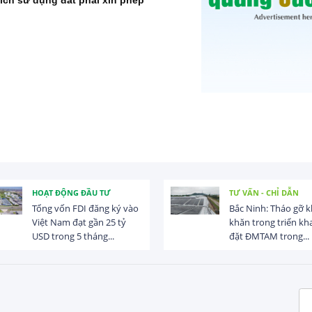
ch sử dụng đất phải xin phép
HOẠT ĐỘNG ĐẦU TƯ
TƯ VẤN - CHỈ DẪN
Tổng vốn FDI đăng ký vào
Bắc Ninh: Tháo gỡ 
Việt Nam đạt gần 25 tỷ
khăn trong triển kha
USD trong 5 tháng...
đặt ĐMTAM trong...