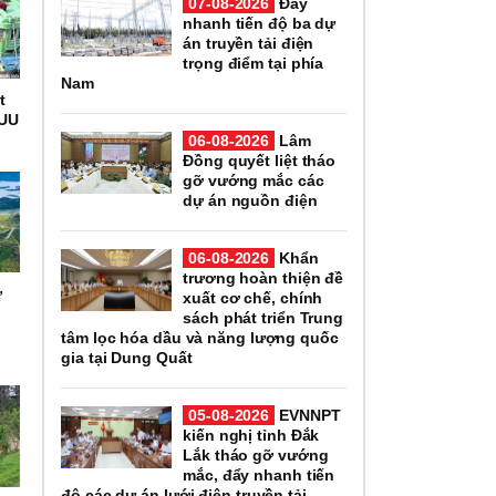
07-08-2026
Đẩy
nhanh tiến độ ba dự
án truyền tải điện
trọng điểm tại phía
Nam
t
IUU
06-08-2026
Lâm
Đồng quyết liệt tháo
gỡ vướng mắc các
dự án nguồn điện
06-08-2026
Khẩn
trương hoàn thiện đề
ử
xuất cơ chế, chính
h
sách phát triển Trung
tâm lọc hóa dầu và năng lượng quốc
gia tại Dung Quất
05-08-2026
EVNNPT
kiến nghị tỉnh Đắk
Lắk tháo gỡ vướng
mắc, đẩy nhanh tiến
độ các dự án lưới điện truyền tải