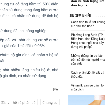
dân về tình trạng lừa
chung cư có tầng hầm thì 50% diện
đảo trợ cấp
á nhân sử dụng trong tầng hầm được
TIN XEM NHIỀU
a đình, cá nhân sử dụng để tính hệ
Cách tính thuế đất chun
cư như thế nào?
ử dụng đất phi nông nghiệp.
Phường Long Bình (TP
Biên Hòa, tỉnh Đồng Nai)
iệp đối với nhà chung cư sẽ được
Hàng chục ngôi nhà xây
ế x giá của 1m2 đất x 0,03%.
dựng trái phép?
 chức, hộ gia đình, cá nhân x hệ số
Những thông tin cơ bản
trên sổ đỏ mà người mu
ất.
cần biết
g nhà nhiều tầng nhiều hộ ở, nhà
Cách phân biệt lô đất và
ộ gia đình, cá nhân sử dụng.
thửa đất
Vinamilk san sẻ gánh lo
mùa dịch
PV
 đất
,
hệ số phân bổ
,
Chung cư
,