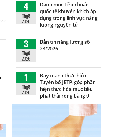
4
Danh mục tiêu chuẩn
quốc tế khuyến khích áp
Thg8
dụng trong lĩnh vực năng
2026
lượng nguyên tử
g
3
Bản tin năng lượng số
28/2026
:
Thg8
2026
1
Đẩy mạnh thực hiện
a
Tuyên bố JETP, góp phần
Thg8
hiện thực hóa mục tiêu
2026
phát thải ròng bằng 0