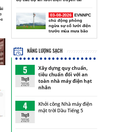
ài
c
03-08-2026
EVNNPC
óc
chủ động phòng
g
ngừa sự cố lưới điện
trước mùa mưa bão
NĂNG LƯỢNG SẠCH
5
Xây dựng quy chuẩn,
tiêu chuẩn đối với an
Thg8
toàn nhà máy điện hạt
2026
nhân
4
Khởi công Nhà máy điện
mặt trời Dầu Tiếng 5
Thg8
2026