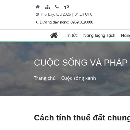
|
Thứ bảy, 8/8/2026
04:14 UTC
Đường dây nóng: 0969.019.086
Tin tức
Năng lượng sạch
Năng
CUỘC SỐNG VÀ PHÁP
Trang chủ
Cuộc sống xanh
Cách tính thuế đất chun