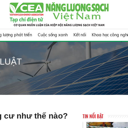
 lượng phát triển
Cuộc sống xanh
Kết nối
Khoa học công ngh
 LUẬT
g cư như thế nào?
TIN NỔI BẬT