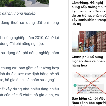
Lâm Đồng: Đề nghị
cung cấp thông tin, t
liệu liên quan đến cá
o đất phi nông nghiệp
dự án trồng, chăm s
cây xanh/chỉnh tran
 đóng thuế sử dụng đất phi nông
đô thị
hi nông nghiệp năm 2010, đất ở tại
 dụng đất phi nông nghiệp.
 sử dụng đất phi nông nghiệp năm
Chính phủ bổ sung
một số điều về nhãn
hàng hóa
hà chung cư, bao gồm cả trường hợp
 tính thuế được xác định bằng hệ số
ức, hộ gia đình, cá nhân sử dụng".
đất xây dựng nhà nhiều tầng nhiều
à của các tổ chức, hộ gia đình, cá
Bảo hiểm xã hội Việt
Nam cảnh báo người