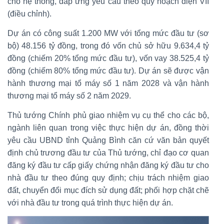
cho hệ thống, đáp ứng yêu cầu theo quy hoạch điện VII
(điều chỉnh).
Dự án có công suất 1.200 MW với tổng mức đầu tư (sơ
bộ) 48.156 tỷ đồng, trong đó vốn chủ sở hữu 9.634,4 tỷ
đồng (chiếm 20% tổng mức đầu tư), vốn vay 38.525,4 tỷ
đồng (chiếm 80% tổng mức đầu tư). Dự án sẽ được vận
hành thương mại tổ máy số 1 năm 2028 và vận hành
thương mại tổ máy số 2 năm 2029.
Thủ tướng Chính phủ giao nhiệm vụ cụ thể cho các bộ,
ngành liên quan trong việc thực hiện dự án, đồng thời
yêu cầu UBND tỉnh Quảng Bình căn cứ văn bản quyết
định chủ trương đầu tư của Thủ tướng, chỉ đạo cơ quan
đăng ký đầu tư cấp giấy chứng nhận đăng ký đầu tư cho
nhà đầu tư theo đúng quy định; chịu trách nhiệm giao
đất, chuyển đổi mục đích sử dụng đất; phối hợp chặt chẽ
với nhà đầu tư trong quá trình thực hiện dự án.