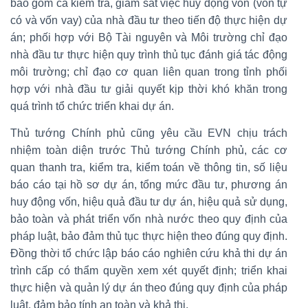
bao gồm cả kiểm tra, giám sát việc huy động vốn (vốn tự
có và vốn vay) của nhà đầu tư theo tiến độ thực hiện dự
án; phối hợp với Bộ Tài nguyên và Môi trường chỉ đạo
nhà đầu tư thực hiện quy trình thủ tục đánh giá tác động
môi trường; chỉ đạo cơ quan liên quan trong tỉnh phối
hợp với nhà đầu tư giải quyết kịp thời khó khăn trong
quá trình tổ chức triển khai dự án.
Thủ tướng Chính phủ cũng yêu cầu EVN chịu trách
nhiệm toàn diện trước Thủ tướng Chính phủ, các cơ
quan thanh tra, kiểm tra, kiểm toán về thông tin, số liệu
báo cáo tại hồ sơ dự án, tổng mức đầu tư, phương án
huy động vốn, hiệu quả đầu tư dự án, hiệu quả sử dụng,
bảo toàn và phát triển vốn nhà nước theo quy định của
pháp luật, bảo đảm thủ tục thực hiện theo đúng quy định.
Đồng thời tổ chức lập báo cáo nghiên cứu khả thi dự án
trình cấp có thẩm quyền xem xét quyết định; triển khai
thực hiện và quản lý dự án theo đúng quy định của pháp
luật, đảm bảo tính an toàn và khả thi.