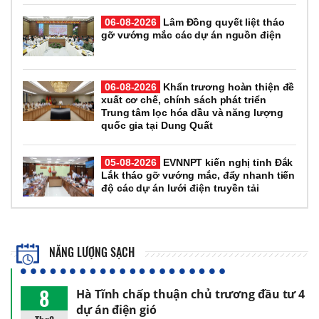
06-08-2026
Lâm Đồng quyết liệt tháo
gỡ vướng mắc các dự án nguồn điện
06-08-2026
Khẩn trương hoàn thiện đề
xuất cơ chế, chính sách phát triển
Trung tâm lọc hóa dầu và năng lượng
quốc gia tại Dung Quất
05-08-2026
EVNNPT kiến nghị tỉnh Đắk
Lắk tháo gỡ vướng mắc, đẩy nhanh tiến
độ các dự án lưới điện truyền tải
NĂNG LƯỢNG SẠCH
8
Hà Tĩnh chấp thuận chủ trương đầu tư 4
dự án điện gió