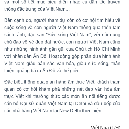
và một số tiết mục biểu diễn nhạc cụ dân tộc truyền
thống đặc trưng của Việt Nam…
Bên cạnh đó, người tham dự còn có cơ hội tìm hiểu về
cuộc sống và con người Việt Nam thông qua triển lãm
sách, ảnh, đặc san “Sức sống Việt Nam”, với nội dung
chủ đạo về vẻ đẹp đất nước, con người Việt Nam cũng
như những hình ảnh gần gũi của Chủ tịch Hồ Chí Minh
với nhân dân Ấn Độ. Hoạt động góp phần đưa hình ảnh
Việt Nam giàu bản sắc văn hóa, giàu sức sống, thân
thiện, quảng bá ra Ấn Độ và thế giới.
Đặc biệt, thông qua gian hàng ẩm thực Việt, khách tham
quan có cơ hội khám phá những nét đẹp văn hóa ẩm
thực Việt khi thưởng thức các món ăn nổi tiếng được
cán bộ Đại sứ quán Việt Nam tại Delhi và đầu bếp của
các nhà hàng Việt Nam tại New Delhi thực hiện.
Việt Nga (T/H)