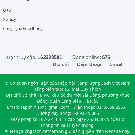
Ô tô
Xe máy
Công nghệ Giao thông
Lượt truy cập:
Đang online:
163328591
676
Địa chỉ
Điện thoại
Email
© Cơ quan ngôn luận của Hiệp hội Năng lượng Sạch Việt Nam
Tổng biên tập: TS. Mai Duy Thiện
Địa chỉ: Số nhà 16-N6, khu đô thị mới Sài Đồng, phường Phúc
Đồng, quận Long Biên, Hà Nội.
Email: Tapchinlsvn@gmail.com - Điện thoại: 024.6659.3553 -
Đường dây nóng: 0969.019.086
Giấy phép số 167/GP-BTTTT cấp ngày 26/04/2019 của Bộ
Thông tin và Truyền thông.
® Nangluongsachvietnam.vn giữ bản quyền trên website này.