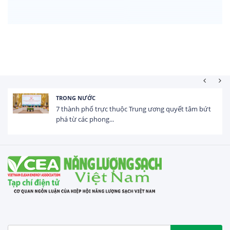
NƯỚC
HOẠT ĐỘNG
phố trực thuộc Trung ương quyết tâm bứt
Tổng vốn F
c phong...
USD trong 