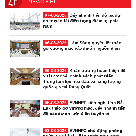
TIN ĐẶC BIỆT
07-08-2026
Đẩy nhanh tiến độ ba dự
án truyền tải điện trọng điểm tại phía
Nam
06-08-2026
Lâm Đồng quyết liệt tháo
gỡ vướng mắc các dự án nguồn điện
06-08-2026
Khẩn trương hoàn thiện đề
xuất cơ chế, chính sách phát triển
Trung tâm lọc hóa dầu và năng lượng
quốc gia tại Dung Quất
05-08-2026
EVNNPT kiến nghị tỉnh Đắk
Lắk tháo gỡ vướng mắc, đẩy nhanh tiến
độ các dự án lưới điện truyền tải
03-08-2026
EVNNPC chủ động phòng
ngừa sự cố lưới điện trước mùa mưa