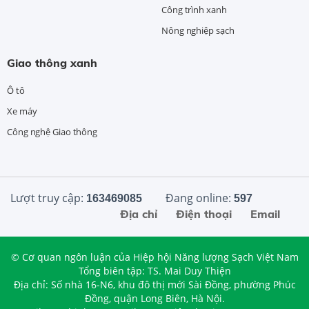
Công trình xanh
Nông nghiệp sạch
Giao thông xanh
Ô tô
Xe máy
Công nghệ Giao thông
Lượt truy cập:
Đang online:
163469085
597
Địa chỉ
Điện thoại
Email
© Cơ quan ngôn luận của Hiệp hội Năng lượng Sạch Việt Nam
Tổng biên tập: TS. Mai Duy Thiện
Địa chỉ: Số nhà 16-N6, khu đô thị mới Sài Đồng, phường Phúc
Đồng, quận Long Biên, Hà Nội.