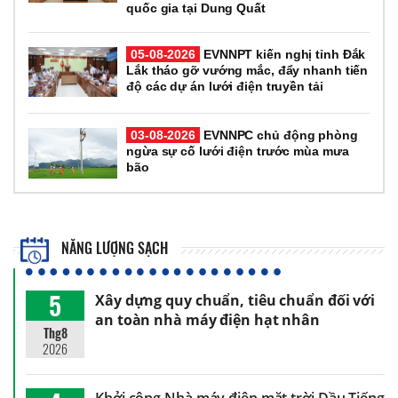
quốc gia tại Dung Quất
05-08-2026
EVNNPT kiến nghị tỉnh Đắk
Lắk tháo gỡ vướng mắc, đẩy nhanh tiến
độ các dự án lưới điện truyền tải
03-08-2026
EVNNPC chủ động phòng
ngừa sự cố lưới điện trước mùa mưa
bão
NĂNG LƯỢNG SẠCH
5
Xây dựng quy chuẩn, tiêu chuẩn đối với
an toàn nhà máy điện hạt nhân
Thg8
2026
Khởi công Nhà máy điện mặt trời Dầu Tiếng