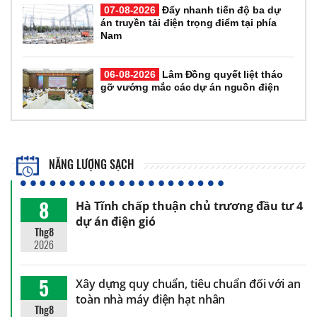
07-08-2026
Đẩy nhanh tiến độ ba dự
án truyền tải điện trọng điểm tại phía
Nam
06-08-2026
Lâm Đồng quyết liệt tháo
gỡ vướng mắc các dự án nguồn điện
NĂNG LƯỢNG SẠCH
8
Hà Tĩnh chấp thuận chủ trương đầu tư 4
dự án điện gió
Thg8
2026
5
Xây dựng quy chuẩn, tiêu chuẩn đối với an
toàn nhà máy điện hạt nhân
Thg8