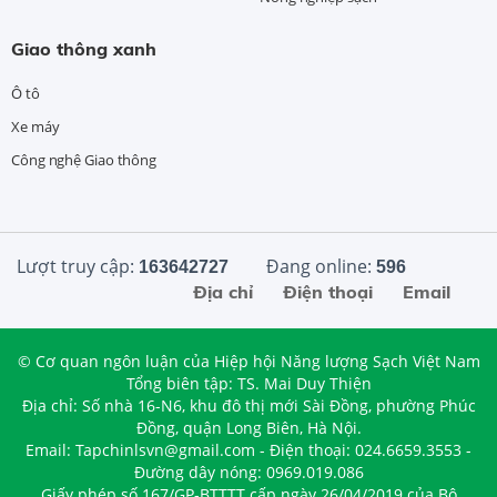
Giao thông xanh
Ô tô
Xe máy
Công nghệ Giao thông
Lượt truy cập:
Đang online:
163642727
596
Địa chỉ
Điện thoại
Email
© Cơ quan ngôn luận của Hiệp hội Năng lượng Sạch Việt Nam
Tổng biên tập: TS. Mai Duy Thiện
Địa chỉ: Số nhà 16-N6, khu đô thị mới Sài Đồng, phường Phúc
Đồng, quận Long Biên, Hà Nội.
Email: Tapchinlsvn@gmail.com - Điện thoại: 024.6659.3553 -
Đường dây nóng: 0969.019.086
Giấy phép số 167/GP-BTTTT cấp ngày 26/04/2019 của Bộ