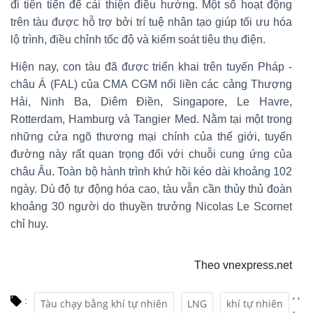
đi tiên tiến để cải thiện điều hướng. Một số hoạt động
trên tàu được hỗ trợ bởi trí tuệ nhân tạo giúp tối ưu hóa
lộ trình, điều chỉnh tốc độ và kiểm soát tiêu thụ điện.
Hiện nay, con tàu đã được triển khai trên tuyến Pháp -
châu Á (FAL) của CMA CGM nối liền các cảng Thượng
Hải, Ninh Ba, Diêm Điền, Singapore, Le Havre,
Rotterdam, Hamburg và Tangier Med. Nằm tại một trong
những cửa ngõ thương mại chính của thế giới, tuyến
đường này rất quan trọng đối với chuỗi cung ứng của
châu Âu. Toàn bộ hành trình khứ hồi kéo dài khoảng 102
ngày. Dù độ tự động hóa cao, tàu vẫn cần thủy thủ đoàn
khoảng 30 người do thuyền trưởng Nicolas Le Scornet
chỉ huy.
Theo vnexpress.net
,
,
:
Tàu chạy bằng khí tự nhiên
LNG
khí tự nhiên
,