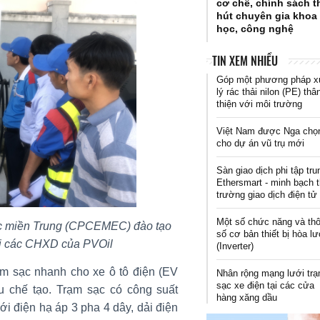
cơ chế, chính sách t
hút chuyên gia khoa
học, công nghệ
TIN XEM NHIỀU
Góp một phương pháp 
lý rác thải nilon (PE) thâ
thiện với môi trường
Việt Nam được Nga chọ
cho dự án vũ trụ mới
Sàn giao dịch phi tập tru
Ethersmart - minh bạch t
trường giao dịch điện tử
Một số chức năng và th
 lực miền Trung (CPCEMEC) đào tạo
số cơ bản thiết bị hòa lư
ại các CHXD của PVOil
(Inverter)
m sạc nhanh cho xe ô tô điện (EV
Nhân rộng mạng lưới tr
sạc xe điện tại các cửa
 chế tạo. Trạm sạc có công suất
hàng xăng dầu
 điện hạ áp 3 pha 4 dây, dải điện