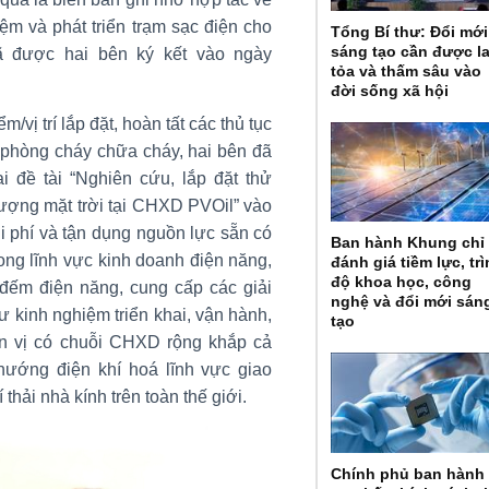
ệm và phát triển trạm sạc điện cho
Tổng Bí thư: Đổi mới
sáng tạo cần được l
ã được hai bên ký kết vào ngày
tỏa và thấm sâu vào
đời sống xã hội
m/vị trí lắp đặt, hoàn tất các thủ tục
c phòng cháy chữa cháy, hai bên đã
i đề tài “Nghiên cứu, lắp đặt thử
lượng mặt trời tại CHXD PVOil” vào
i phí và tận dụng nguồn lực sẵn có
Ban hành Khung chỉ
rong lĩnh vực kinh doanh điện năng,
đánh giá tiềm lực, tr
độ khoa học, công
 đếm điện năng, cung cấp các giải
nghệ và đổi mới sán
ư kinh nghiệm triển khai, vận hành,
tạo
ơn vị có chuỗi CHXD rộng khắp cả
ướng điện khí hoá lĩnh vực giao
thải nhà kính trên toàn thế giới.
Chính phủ ban hành