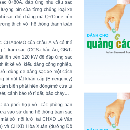
sạc 0÷80A, đáp ứng nhu cầu sạc
 lượng pin của từng chủng loại xe
 phí sạc điện bằng mã QRCode trên
ơng thích với hệ thống thanh toán
ạc CHAdeMO của châu Á và có thể
g 1 trạm sạc (CCS-châu Âu, GB/T-
ất lên trên 120 kW để đáp ứng sạc
hiết kế với kiểu dáng công nghiệp,
gười dùng dễ dàng sạc xe một cách
ang bị nút tắt khẩn cấp (Emergency)
 cảm biến phát hiện đóng/mở cửa tủ
ét, cảnh báo rò rỉ đất, báo cháy…
đã phối hợp với các phòng ban
đưa vào sử dụng hệ thống trạm sạc
 mặt trời nối lưới tại CHXD Lê Văn
n) và CHXD Hòa Xuân (đường Đô