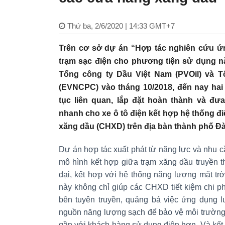
Thứ ba, 2/6/2020 | 14:33 GMT+7
Trên cơ sở dự án “Hợp tác nghiên cứu ứn
trạm sạc điện cho phương tiện sử dụng n
Tổng công ty Dầu Việt Nam (PVOil) và T
(EVNCPC) vào tháng 10/2018, đến nay hai 
tục liên quan, lắp đặt hoàn thành và đ
nhanh cho xe ô tô điện kết hợp hệ thống điệ
xăng dầu (CHXD) trên địa bàn thành phố Đ
Dự án hợp tác xuất phát từ năng lực và nhu c
mô hình kết hợp giữa trạm xăng dầu truyền t
đại, kết hợp với hệ thống năng lượng mặt tr
này không chỉ giúp các CHXD tiết kiệm chi p
bên tuyên truyền, quảng bá việc ứng dụng l
nguồn năng lượng sạch để bảo vệ môi trường,
gần với khách hàng sử dụng điện hơn. Và kết 