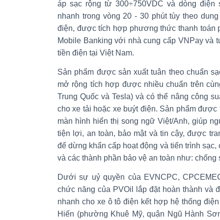
áp sạc rộng từ 300÷750VDC và dòng điện 
nhanh trong vòng 20 - 30 phút tùy theo dung
điện, được tích hợp phương thức thanh toán
Mobile Banking với nhà cung cấp VNPay và tư
tiền điện tại Việt Nam.
Sản phẩm được sản xuất tuân theo chuẩn s
mở rộng tích hợp được nhiều chuẩn trên cùn
Trung Quốc và Tesla) và có thể nâng công su
cho xe tải hoặc xe buýt điện. Sản phẩm được t
màn hình hiển thị song ngữ Việt/Anh, giúp n
tiện lợi, an toàn, bảo mật và tin cậy, được tr
để dừng khẩn cấp hoạt động và tiến trình sạc,
và các thành phần bảo vệ an toàn như: chống s
Dưới sự uỷ quyền của EVNCPC, CPCEMEC 
chức năng của PVOil lắp đặt hoàn thành và 
nhanh cho xe ô tô điện kết hợp hệ thống điện
Hiến (phường Khuê Mỹ, quận Ngũ Hành Sơ