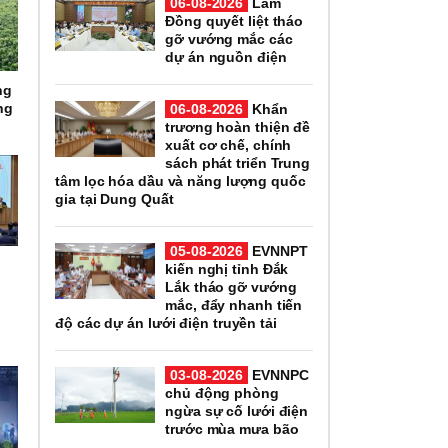
06-08-2026
Lâm
Đồng quyết liệt tháo
gỡ vướng mắc các
dự án nguồn điện
ng
ng
06-08-2026
Khẩn
trương hoàn thiện đề
xuất cơ chế, chính
sách phát triển Trung
tâm lọc hóa dầu và năng lượng quốc
gia tại Dung Quất
05-08-2026
EVNNPT
kiến nghị tỉnh Đắk
Lắk tháo gỡ vướng
i
mắc, đẩy nhanh tiến
n
độ các dự án lưới điện truyền tải
03-08-2026
EVNNPC
chủ động phòng
ngừa sự cố lưới điện
trước mùa mưa bão