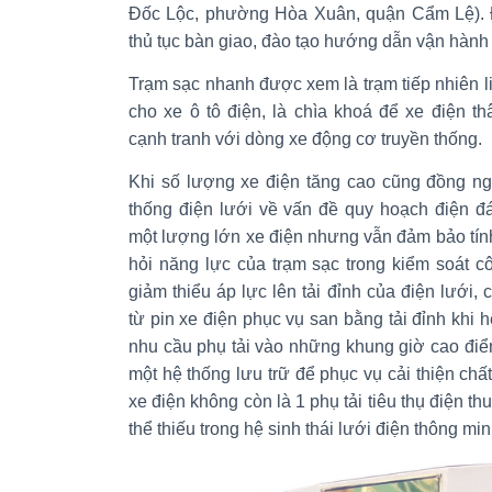
Đốc Lộc, phường Hòa Xuân, quận Cẩm Lệ). Đ
thủ tục bàn giao, đào tạo hướng dẫn vận hành 
Trạm sạc nhanh được xem là trạm tiếp nhiên l
cho xe ô tô điện, là chìa khoá để xe điện t
cạnh tranh với dòng xe động cơ truyền thống.
Khi số lượng xe điện tăng cao cũng đồng ng
thống điện lưới về vấn đề quy hoạch điện đ
một lượng lớn xe điện nhưng vẫn đảm bảo tính
hỏi năng lực của trạm sạc trong kiểm soát côn
giảm thiểu áp lực lên tải đỉnh của điện lưới
từ pin xe điện phục vụ san bằng tải đỉnh khi 
nhu cầu phụ tải vào những khung giờ cao điểm
một hệ thống lưu trữ để phục vụ cải thiện chấ
xe điện không còn là 1 phụ tải tiêu thụ điện t
thể thiếu trong hệ sinh thái lưới điện thông min