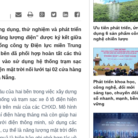
|
Ưu tiên phát triển, ứ
g dụng, thử nghiệm và phát triển
dụng 6 sản phẩm cô
ăng lượng điện” được ký kết giữa
nghệ chiến lược
ổng công ty Điện lực miền Trung
bên đã phối hợp hoàn tất các thủ
ưa vào sử dụng hệ thống trạm sạc
n mặt trời nối lưới tại 02 cửa hàng
à Nẵng.
Phát triển khoa học,
công nghệ, đổi mới
ầu của hai bên trong việc xây dựng
sáng tạo, chuyển đổ
số nhanh, mạnh, bề
hống và trạm sạc xe ô tô điện hiện
vững
ời trên mái của các CHXD. Mô hình
hí điện hàng tháng mà còn giúp hai
ưới điện thông minh, sử dụng các
 cụ thể là năng lượng mặt trời đến
quả là biên bản ghi nhớ hợp tác về