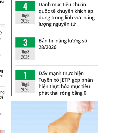
hu
4
Danh mục tiêu chuẩn
quốc tế khuyến khích áp
Thg8
dụng trong lĩnh vực năng
2026
lượng nguyên tử
xử
n
3
Bản tin năng lượng số
28/2026
Thg8
n
2026
ng
1
Đẩy mạnh thực hiện
hị
Tuyên bố JETP, góp phần
Thg8
hiện thực hóa mục tiêu
2026
phát thải ròng bằng 0
ông
ới
ạm