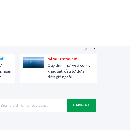
HỆ
NĂNG LƯỢNG GIÓ
ự
Quy định mới về điều kiện
g ngân
khảo sát, đầu tư dự án
...
điện gió ngoài...
ĐĂNG KÝ