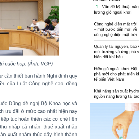
Vấn đề kỹ thuật năn
lượng gió ngoài khơi
Công nghệ điện mặt trời 
– một bước tiến mới về
công nghệ điện mặt trời
Quản lý tài nguyên, bảo 
môi trường và ứng phó 
biến đổi khí hậu
rì cuộc họp. (Ảnh: VGP)
Điện gió ngoài khơi: Đột
phá mới cho phát triển k
sự cần thiết ban hành Nghị định quy
tế biển Việt Nam
điều của Luật Công nghệ cao, đồng
Khả năng sản xuất hydro
nguồn năng lượng tái tạ
Quốc Dũng đề nghị Bộ Khoa học và
h ưu đãi ở mức cao nhất hiện nay
tiếp tục hoàn thiện các cơ chế liên
thu nhập cá nhân, thuế xuất nhập
sản xuất nhằm thúc đẩy hình thành