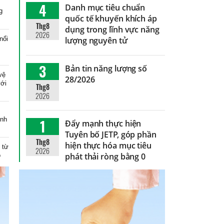
4
Danh mục tiêu chuẩn
g
quốc tế khuyến khích áp
Thg8
dụng trong lĩnh vực năng
2026
nổi
lượng nguyên tử
3
Bản tin năng lượng số
vệ
28/2026
với
Thg8
2026
inh
1
Đẩy mạnh thực hiện
Tuyên bố JETP, góp phần
Thg8
hiện thực hóa mục tiêu
 từ
2026
phát thải ròng bằng 0
o