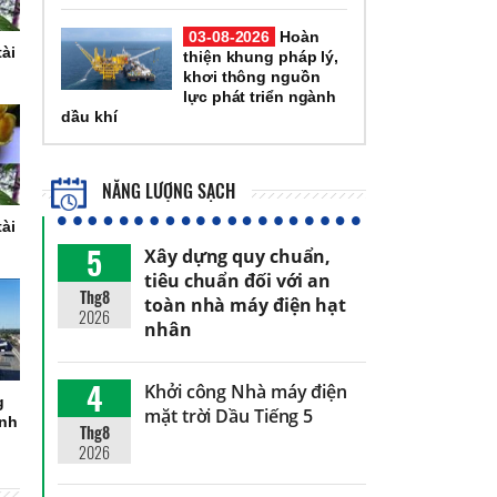
03-08-2026
Hoàn
tài
thiện khung pháp lý,
i
khơi thông nguồn
lực phát triển ngành
dầu khí
NĂNG LƯỢNG SẠCH
tài
i
5
Xây dựng quy chuẩn,
tiêu chuẩn đối với an
Thg8
toàn nhà máy điện hạt
2026
nhân
4
Khởi công Nhà máy điện
g
mặt trời Dầu Tiếng 5
ánh
Thg8
2026