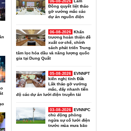
06-08-2026
Lâm
Đồng quyết liệt tháo
gỡ vướng mắc các
dự án nguồn điện
06-08-2026
Khẩn
hân
trương hoàn thiện đề
xuất cơ chế, chính
sách phát triển Trung
tâm lọc hóa dầu và năng lượng quốc
gia tại Dung Quất
05-08-2026
EVNNPT
kiến nghị tỉnh Đắk
Lắk tháo gỡ vướng
ạo
mắc, đẩy nhanh tiến
át
độ các dự án lưới điện truyền tải
ạo
03-08-2026
EVNNPC
chủ động phòng
ngừa sự cố lưới điện
trước mùa mưa bão