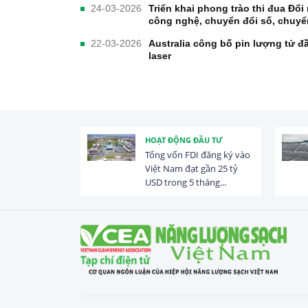
24-03-2026
Triển khai phong trào thi đua Đổi
công nghệ, chuyển đổi số, chuyể
22-03-2026
Australia công bố pin lượng tử 
laser
C
HOẠT ĐỘNG ĐẦU TƯ
 khai 50 thỏa
Tổng vốn FDI đăng ký vào
ác, hiện thực
Việt Nam đạt gần 25 tỷ
ch...
USD trong 5 tháng...