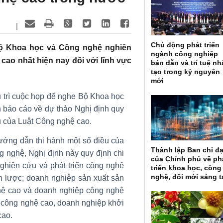
|
Chủ động phát triển
ộ Khoa học và Công nghệ nghiên
ngành công nghiệp
ao nhất hiện nay đối với lĩnh vực
bán dẫn và trí tuệ n
tạo trong kỷ nguyên
mới
trì cuộc họp để nghe Bộ Khoa học
 báo cáo về dự thảo Nghị định quy
ều của Luật Công nghệ cao.
hướng dẫn thi hành một số điều của
Thành lập Ban chỉ đ
 nghệ, Nghị định này quy định chi
của Chính phủ về ph
nghiên cứu và phát triển công nghệ
triển khoa học, công
nghệ, đổi mới sáng t
ến lược; doanh nghiệp sản xuất sản
ệ cao và doanh nghiệp công nghệ
p công nghệ cao, doanh nghiệp khởi
cao.