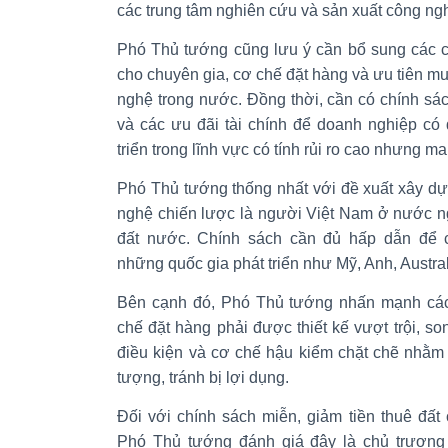
các trung tâm nghiên cứu và sản xuất công ng
Phó Thủ tướng cũng lưu ý cần bổ sung các ch
cho chuyên gia, cơ chế đặt hàng và ưu tiên 
nghệ trong nước. Đồng thời, cần có chính sách
và các ưu đãi tài chính để doanh nghiệp có 
triển trong lĩnh vực có tính rủi ro cao nhưng m
Phó Thủ tướng thống nhất với đề xuất xây dự
nghệ chiến lược là người Việt Nam ở nước ng
đất nước. Chính sách cần đủ hấp dẫn để c
những quốc gia phát triển như Mỹ, Anh, Austra
Bên cạnh đó, Phó Thủ tướng nhấn mạnh các c
chế đặt hàng phải được thiết kế vượt trội, so
điều kiện và cơ chế hậu kiểm chặt chẽ nhằm
tượng, tránh bị lợi dụng.
Đối với chính sách miễn, giảm tiền thuê đấ
Phó Thủ tướng đánh giá đây là chủ trương 