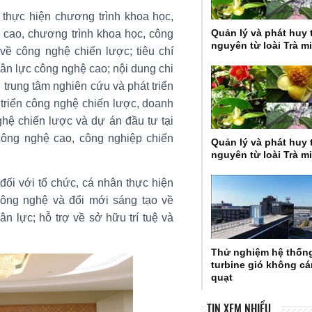
 thực hiện chương trình khoa học,
Quản lý và phát huy 
 cao, chương trình khoa học, công
nguyên từ loài Trà m
về công nghệ chiến lược; tiêu chí
ân lực công nghệ cao; nội dung chi
 trung tâm nghiên cứu và phát triển
 triển công nghệ chiến lược, doanh
hệ chiến lược và dự án đầu tư tại
công nghệ cao, công nghiệp chiến
Quản lý và phát huy 
nguyên từ loài Trà m
đối với tổ chức, cá nhân thực hiện
công nghệ và đổi mới sáng tạo về
n lực; hỗ trợ về sở hữu trí tuệ và
Thử nghiệm hệ thốn
turbine gió không c
quạt
TIN XEM NHIỀU