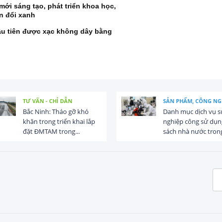
 mới sáng tạo, phát triển khoa học,
n đổi xanh
đầu tiên được xạc không dây bằng
TƯ VẤN - CHỈ DẪN
SẢN PHẨM, CÔNG NG
Bắc Ninh: Tháo gỡ khó
Danh mục dịch vụ s
khăn trong triển khai lắp
nghiệp công sử dụn
đặt ĐMTAM trong...
sách nhà nước trong