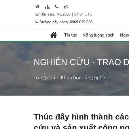
|
Thứ sáu, 7/8/2026
04:34 UTC
Đường dây nóng: 0969.019.086
Tin tức
Năng lượng sạch
Năng
NGHIÊN CỨU - TRAO Đ
Trang chủ
Khoa học công nghệ
Thúc đẩy hình thành các
cứu và sản xuất công n