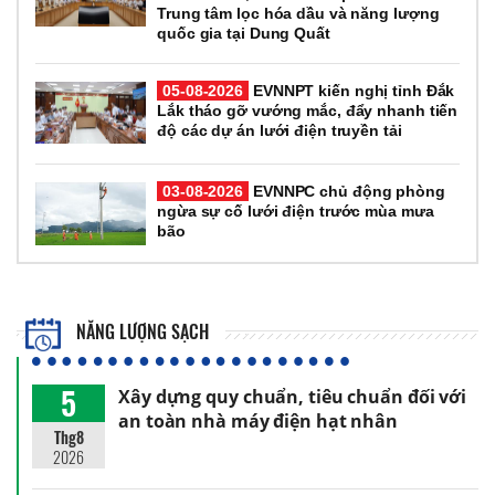
Trung tâm lọc hóa dầu và năng lượng
quốc gia tại Dung Quất
05-08-2026
EVNNPT kiến nghị tỉnh Đắk
Lắk tháo gỡ vướng mắc, đẩy nhanh tiến
độ các dự án lưới điện truyền tải
03-08-2026
EVNNPC chủ động phòng
ngừa sự cố lưới điện trước mùa mưa
bão
NĂNG LƯỢNG SẠCH
5
Xây dựng quy chuẩn, tiêu chuẩn đối với
an toàn nhà máy điện hạt nhân
Thg8
2026