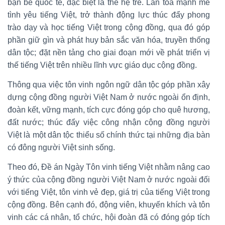
bạn bè quốc tế, đặc biệt là thế hệ trẻ. Lan tỏa mạnh mẽ
tình yêu tiếng Việt, trở thành động lực thúc đẩy phong
trào dạy và học tiếng Việt trong cộng đồng, qua đó góp
phần giữ gìn và phát huy bản sắc văn hóa, truyền thống
dân tộc; đặt nền tảng cho giai đoạn mới về phát triển vị
thế tiếng Việt trên nhiều lĩnh vực giáo dục cộng đồng.
Thông qua việc tôn vinh ngôn ngữ dân tộc góp phần xây
dựng cộng đồng người Việt Nam ở nước ngoài ổn định,
đoàn kết, vững mạnh, tích cực đóng góp cho quê hương,
đất nước; thúc đẩy việc công nhận cộng đồng người
Việt là một dân tộc thiểu số chính thức tại những địa bàn
có đông người Việt sinh sống.
Theo đó, Đề án Ngày Tôn vinh tiếng Việt nhằm nâng cao
ý thức của cộng đồng người Việt Nam ở nước ngoài đối
với tiếng Việt, tôn vinh vẻ đẹp, giá trị của tiếng Việt trong
cộng đồng. Bên cạnh đó, động viên, khuyến khích và tôn
vinh các cá nhân, tổ chức, hội đoàn đã có đóng góp tích