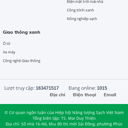
Điện mặt trời mái nhà
Công trình xanh
Nông nghiệp sạch
Giao thông xanh
Ô tô
Xe máy
Công nghệ Giao thông
Lượt truy cập:
Đang online:
163471517
1015
Địa chỉ
Điện thoại
Email
© Cơ quan ngôn luận của Hiệp hội Năng lượng Sạch Việt Nam
Tổng biên tập: TS. Mai Duy Thiện
Địa chỉ: Số nhà 16-N6, khu đô thị mới Sài Đồng, phường Phúc