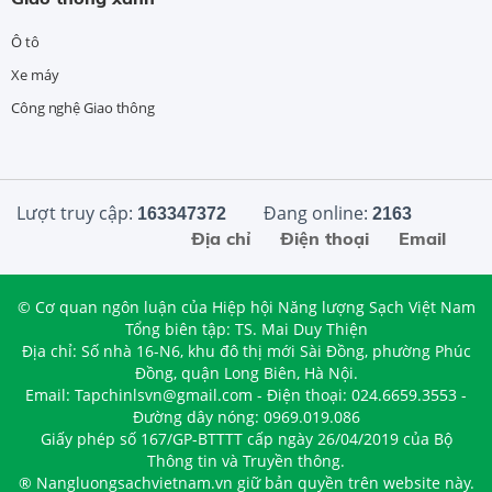
Ô tô
Xe máy
Công nghệ Giao thông
Lượt truy cập:
Đang online:
163347372
2163
Địa chỉ
Điện thoại
Email
© Cơ quan ngôn luận của Hiệp hội Năng lượng Sạch Việt Nam
Tổng biên tập: TS. Mai Duy Thiện
Địa chỉ: Số nhà 16-N6, khu đô thị mới Sài Đồng, phường Phúc
Đồng, quận Long Biên, Hà Nội.
Email: Tapchinlsvn@gmail.com - Điện thoại: 024.6659.3553 -
Đường dây nóng: 0969.019.086
Giấy phép số 167/GP-BTTTT cấp ngày 26/04/2019 của Bộ
Thông tin và Truyền thông.
® Nangluongsachvietnam.vn giữ bản quyền trên website này.