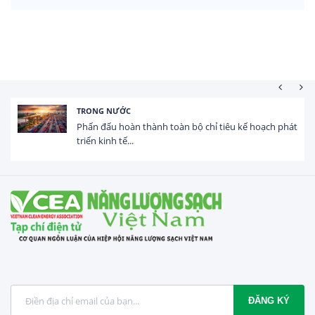
HOẠT ĐỘNG ĐẦU TƯ
h phát
Tổng vốn FDI đăng ký vào Việt Nam đạt gần 25 t
USD trong 5 tháng...
ĐĂNG KÝ