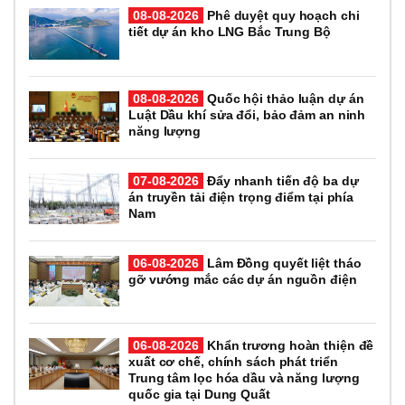
08-08-2026
Phê duyệt quy hoạch chi
tiết dự án kho LNG Bắc Trung Bộ
08-08-2026
Quốc hội thảo luận dự án
Luật Dầu khí sửa đổi, bảo đảm an ninh
năng lượng
07-08-2026
Đẩy nhanh tiến độ ba dự
án truyền tải điện trọng điểm tại phía
Nam
06-08-2026
Lâm Đồng quyết liệt tháo
gỡ vướng mắc các dự án nguồn điện
06-08-2026
Khẩn trương hoàn thiện đề
xuất cơ chế, chính sách phát triển
Trung tâm lọc hóa dầu và năng lượng
quốc gia tại Dung Quất