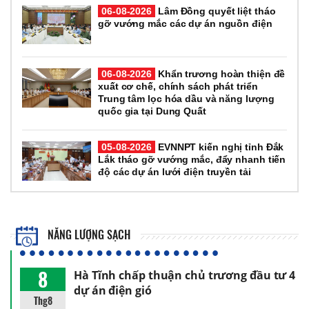
06-08-2026
Lâm Đồng quyết liệt tháo
gỡ vướng mắc các dự án nguồn điện
06-08-2026
Khẩn trương hoàn thiện đề
xuất cơ chế, chính sách phát triển
Trung tâm lọc hóa dầu và năng lượng
quốc gia tại Dung Quất
05-08-2026
EVNNPT kiến nghị tỉnh Đắk
Lắk tháo gỡ vướng mắc, đẩy nhanh tiến
độ các dự án lưới điện truyền tải
NĂNG LƯỢNG SẠCH
8
Hà Tĩnh chấp thuận chủ trương đầu tư 4
dự án điện gió
Thg8