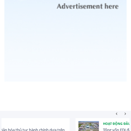
HOẠT ĐỘNG ĐẦU TƯ
Tổng vốn FDI đăng ký vào Việt Nam đạt gần 25 tỷ