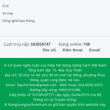
Ô tô
Xe máy
Công nghệ Giao thông
Lượt truy cập:
Đang online:
163816747
748
Địa chỉ
Điện thoại
Email
© Cơ quan ngôn luận của Hiệp hội Năng lượng Sạch Việt Nam
Tổng biên tập: TS. Mai Duy Thiện
Địa chỉ: Số nhà 16-N6, khu đô thị mới Sài Đồng, phường Phúc
Đồng, quận Long Biên, Hà Nội.
Email: Tapchinlsvn@gmail.com - Điện thoại: 024.6659.3553 -
Đường dây nóng: 0969.019.086
Giấy phép số 167/GP-BTTTT cấp ngày 26/04/2019 của Bộ
Thông tin và Truyền thông.
® Nangluongsachvietnam.vn giữ bản quyền trên website này.