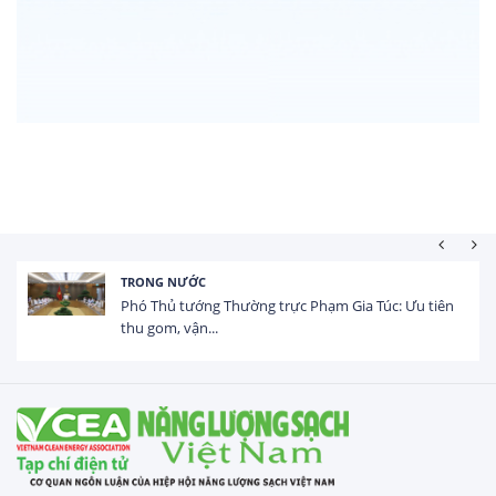
HOẠT ĐỘNG ĐẦU TƯ
Tổng vốn FDI đăng ký vào Việt Nam đạt gần 25 tỷ
USD trong 5 tháng...