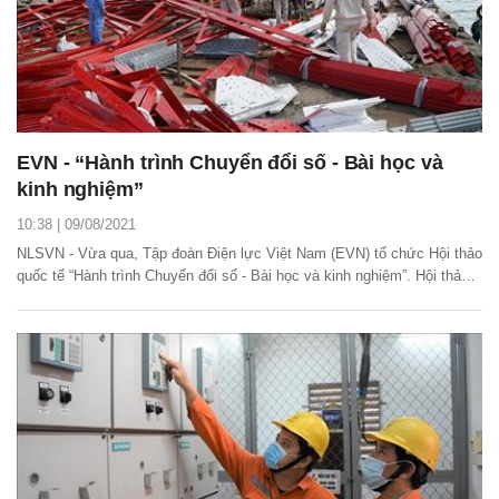
EVN - “Hành trình Chuyển đổi số - Bài học và
kinh nghiệm”
10:38 | 09/08/2021
NLSVN - Vừa qua, Tập đoàn Điện lực Việt Nam (EVN) tổ chức Hội thảo
quốc tế “Hành trình Chuyển đổi số - Bài học và kinh nghiệm”. Hội thảo
diễn ra theo trực tuyến qua nền tảng Zoom với sự tham dự của hơn
300 đại biểu đại diện cho ngành Điện các nước ASEAN và đại diện các
đơn vị trực thuộc EVN.