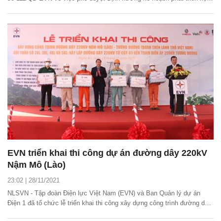
thống viễn thông phục vụ điều hành sản xuất kinh doanh giai đoạn 2021
- 2025, tính đến 2030 của Tập đoàn Điện lực quốc gia Việt Nam.
EVN triển khai thi công dự án đường dây 220kV
Nậm Mô (Lào)
23:02 | 28/11/2021
NLSVN - Tập đoàn Điện lực Việt Nam (EVN) và Ban Quản lý dự án
Điện 1 đã tổ chức lễ triển khai thi công xây dựng công trình đường dây
220 kV Nậm Mô (Lào) - Tương Dương (đoạn trên lãnh thổ Việt Nam).