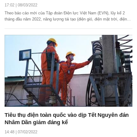
17:02 | 08/03/2022
Theo báo cáo mới của Tập đoàn Điện lực Việt Nam (EVN), lũy kế 2
tháng đầu năm 2022, năng lượng tái tạo (điện gió, điện mặt trời, điện
sinh khối) đạt 6,65 tỷ kWh, chiếm 16,8% tổng sản lượng điện sản xuất
toàn hệ thống.
Tiêu thụ điện toàn quốc vào dịp Tết Nguyên đán
Nhâm Dần giảm đáng kể
14:48 | 07/02/2022