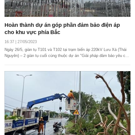
Hoàn thành dự án góp phần đảm bảo điện áp
cho khu vực phía Bắc
16:37 | 27/05/2023
Ngày 26/5, giàn tụ T101 và T102 tại trạm biến áp 220kV Lưu Xá (Thái
Nguyên) – 2 giàn tụ cuối cùng thuộc dự án "Giải pháp đảm bảo yêu cầu
về điện áp cho lưới truyền tải điện khu vực miền Bắc" đã được đóng
điện thành công nhằm đảm bảo yêu cầu về điện áp cho lưới truyền tải
điện khu vực miền Bắc mùa...