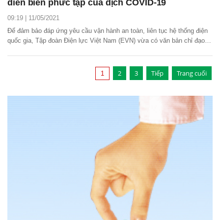
diễn biến phức tạp của dịch COVID-19
09:19 | 11/05/2021
Để đảm bảo đáp ứng yêu cầu vận hành an toàn, liên tục hệ thống điện
quốc gia, Tập đoàn Điện lực Việt Nam (EVN) vừa có văn bản chỉ đạo
các đơn vị triển khai thực hiện gấp những biện pháp cấp bách, ứng phó
với diễn biến phức tạp của đợt dịch bệnh COVID-19 mới.
2
3
Tiếp
Trang cuối
1