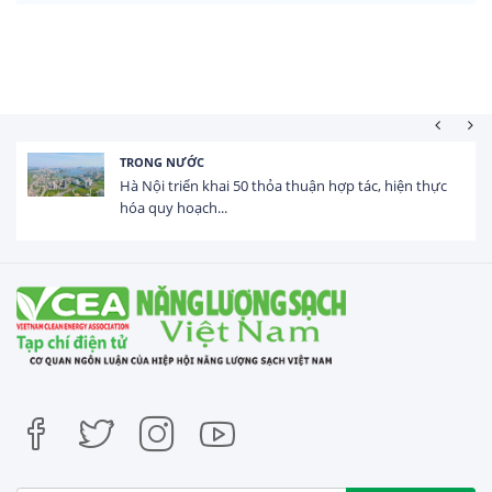
HOẠT ĐỘNG ĐẦU TƯ
Tổng vốn FDI đăng ký vào Việt Nam đạt gần 25 tỷ
USD trong 5 tháng...