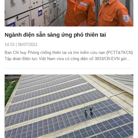
Ngành điện sẵn sàng ứng phó thiên tai
14:53 | 06/07/2021
Ban Chỉ huy Phòng chống thiên tai và tìm kiếm cứu nạn (PCTT&TKCN)
Tập đoàn Điện lực Việt Nam vừa có công điện số 3833/CĐ-EVN gửi
các đơn vị thành viên về việc chủ động ứng phó với áp thấp nhiệt đới
có khả năng mạnh lên thành bão.