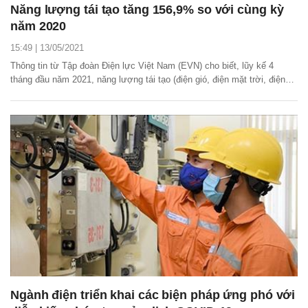
Năng lượng tái tạo tăng 156,9% so với cùng kỳ
năm 2020
15:49 | 13/05/2021
Thông tin từ Tập đoàn Điện lực Việt Nam (EVN) cho biết, lũy kế 4
tháng đầu năm 2021, năng lượng tái tạo (điện gió, điện mặt trời, điện
sinh khối) đạt 9,5 tỷ kWh, tăng 156,9% so với cùng kỳ năm 2020,
chiếm 11,8% tổng sản lượng điện sản xuất toàn hệ thống.
Ngành điện triển khai các biện pháp ứng phó với