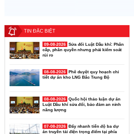
TIN ĐẶC BIỆT
09-08-2026
Sửa đổi Luật Dầu khí: Phân
cấp, phân quyền nhưng phải kiểm soát
rủi ro
08-08-2026
Phê duyệt quy hoạch chi
tiết dự án kho LNG Bắc Trung Bộ
08-08-2026
Quốc hội thảo luận dự án
Luật Dầu khí sửa đổi, bảo đảm an ninh
năng lượng
07-08-2026
Đẩy nhanh tiến độ ba dự
án truyền tải điện trọng điểm tại phía