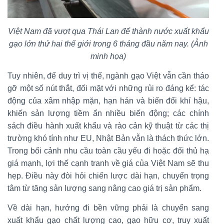
Việt Nam đã vượt qua Thái Lan để thành nước xuất khẩu
gạo lớn thứ hai thế giới trong 6 tháng đầu năm nay. (Ảnh
minh họa)
Tuy nhiên, để duy trì vị thế, ngành gạo Việt vẫn cần tháo
gỡ một số nút thắt, đối mặt với những rủi ro đáng kể: tác
động của xâm nhập mặn, hạn hán và biến đổi khí hậu,
khiến sản lượng tiềm ẩn nhiều biến động; các chính
sách điều hành xuất khẩu và rào cản kỹ thuật từ các thị
trường khó tính như EU, Nhật Bản vẫn là thách thức lớn.
Trong bối cảnh nhu cầu toàn cầu yếu đi hoặc đối thủ hạ
giá mạnh, lợi thế cạnh tranh về giá của Việt Nam sẽ thu
hẹp. Điều này đòi hỏi chiến lược dài hạn, chuyển trọng
tâm từ tăng sản lượng sang nâng cao giá trị sản phẩm.
Về dài hạn, hướng đi bền vững phải là chuyển sang
xuất khẩu gạo chất lượng cao, gạo hữu cơ, truy xuất