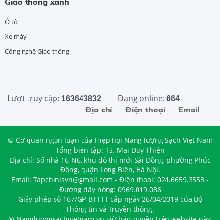
Giao thông xanh
Ô tô
Xe máy
Công nghệ Giao thông
Lượt truy cập:
Đang online:
163643832
664
Địa chỉ
Điện thoại
Email
© Cơ quan ngôn luận của Hiệp hội Năng lượng Sạch Việt Nam
Tổng biên tập: TS. Mai Duy Thiện
Địa chỉ: Số nhà 16-N6, khu đô thị mới Sài Đồng, phường Phúc
Đồng, quận Long Biên, Hà Nội.
Email: Tapchinlsvn@gmail.com - Điện thoại: 024.6659.3553 -
Đường dây nóng: 0969.019.086
Giấy phép số 167/GP-BTTTT cấp ngày 26/04/2019 của Bộ
Thông tin và Truyền thông.
® Nangluongsachvietnam.vn giữ bản quyền trên website này.