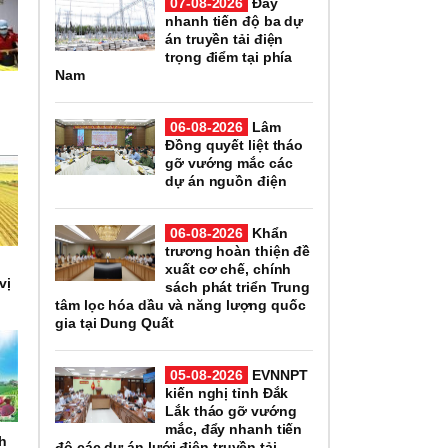
07-08-2026
Đẩy
nhanh tiến độ ba dự
án truyền tải điện
trọng điểm tại phía
Nam
i
06-08-2026
Lâm
Đồng quyết liệt tháo
gỡ vướng mắc các
dự án nguồn điện
06-08-2026
Khẩn
trương hoàn thiện đề
xuất cơ chế, chính
vị
sách phát triển Trung
tâm lọc hóa dầu và năng lượng quốc
gia tại Dung Quất
05-08-2026
EVNNPT
kiến nghị tỉnh Đắk
Lắk tháo gỡ vướng
mắc, đẩy nhanh tiến
nh
độ các dự án lưới điện truyền tải