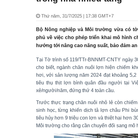
Thứ năm, 31/7/2025 | 17:38 GMT+7
Bộ Nông nghiệp và Môi trường vừa có tờ 
phủ về việc cho phép triển khai mô hình c
hướng tới nâng cao năng suất, bảo đảm an to
Tại Tờ trình số 119/TTr-BNNMT-CNTY ngày 30
cho biết, ngành chăn nuôi lợn hiện chiếm kh
hơi, với sản lượng năm 2024 đạt khoảng 5,2 t
tiêu thụ thịt lợn bình quân đầu người tại V
xẻ/người/năm, đứng thứ 4 toàn cầu.
Trước thực trạng chăn nuôi nhỏ lẻ còn chiếm
sinh học, từng khiến dịch tả lợn châu Phi b
tiêu hủy hơn 9 triệu con lợn và thiệt hại hơn 
Môi trường cho rằng cần chuyển đổi sang mô h