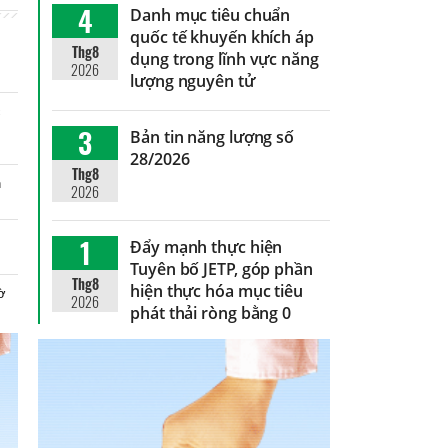
4
Danh mục tiêu chuẩn
quốc tế khuyến khích áp
Thg8
dụng trong lĩnh vực năng
2026
lượng nguyên tử
c
n
3
Bản tin năng lượng số
28/2026
Thg8
n
2026
1
Đẩy mạnh thực hiện
Tuyên bố JETP, góp phần
Thg8
hiện thực hóa mục tiêu
hờ
2026
phát thải ròng bằng 0