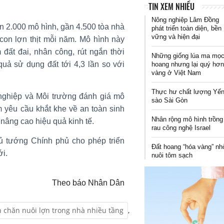
TIN XEM NHIỀU
Nông nghiệp Lâm Đồng
n 2.000 mô hình, gần 4.500 tòa nhà
phát triển toàn diện, bền
vững và hiện đại
 con lợn thịt mỗi năm. Mô hình này
 đất đai, nhân công, rút ngắn thời
Những giống lúa ma mọ
uả sử dụng đất tới 4,3 lần so với
hoang nhưng lại quý hơ
vàng ở Việt Nam
Thực hư chất lượng Yế
nghiệp và Môi trường đánh giá mô
sào Sài Gòn
m yêu cầu khắt khe về an toàn sinh
Nhân rộng mô hình trồng
à nâng cao hiệu quả kinh tế.
rau công nghệ Israel
ủ tướng Chính phủ cho phép triển
Đất hoang “hóa vàng” n
ới.
nuôi tôm sạch
Theo báo Nhân Dân
 chăn nuôi lợn trong nhà nhiều tầng
,