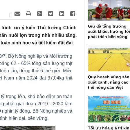
|
Giữ đà tăng trưởng
trình xin ý kiến Thủ tướng Chính
xuất khẩu, hướng tớ
hăn nuôi lợn trong nhà nhiều tầng,
phát triển bền vững
àn sinh học và tiết kiệm đất đai.
/7, Bộ Nông nghiệp và Môi trường
oảng 62 - 65% tổng sản lượng thịt
riệu tấn, đứng thứ 6 thế giới. Mức
Quy hoạch vùng sản
iệt Nam năm 2024 đạt 37,04kg thịt
xuất xanh, nâng cao 
thế nông sản Việt
 tỷ trọng lớn, khó bảo đảm an toàn
ùng phát giai đoạn 2019 - 2020 làm
30 nghìn tỷ đồng, Bộ Nông nghiệp và
ình hiện đại, bền vững.
Tối ưu hóa giá trị ki