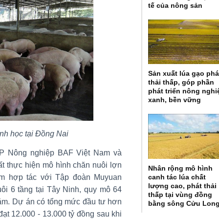
tế của nông sản
Sản xuất lúa gạo phá
thải thấp, góp phần
phát triển nông nghi
xanh, bền vững
nh học tại Đồng Nai
CP Nông nghiệp BAF Việt Nam và
 thực hiện mô hình chăn nuôi lợn
Nhân rộng mô hình
canh tác lúa chất
Nam hợp tác với Tập đoàn Muyuan
lượng cao, phát thải
uôi 6 tầng tại Tây Ninh, quy mô 64
thấp tại vùng đồng
i năm. Dự án có tổng mức đầu tư hơn
bằng sông Cửu Lon
ạt 12.000 - 13.000 tỷ đồng sau khi