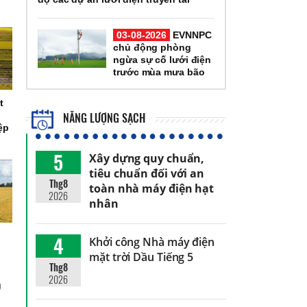
03-08-2026
EVNNPC
chủ động phòng
ngừa sự cố lưới điện
trước mùa mưa bão
t
NĂNG LƯỢNG SẠCH
ệp
5
Xây dựng quy chuẩn,
tiêu chuẩn đối với an
Thg8
toàn nhà máy điện hạt
2026
nhân
4
Khởi công Nhà máy điện
mặt trời Dầu Tiếng 5
Thg8
2026
g