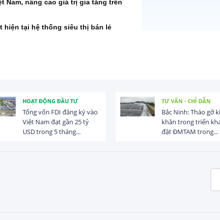
 Nam, nâng cao giá trị gia tăng trên
 hiện tại hệ thống siêu thị bán lẻ
HOẠT ĐỘNG ĐẦU TƯ
TƯ VẤN - CHỈ DẪN
Tổng vốn FDI đăng ký vào
Bắc Ninh: Tháo gỡ 
Việt Nam đạt gần 25 tỷ
khăn trong triển kha
USD trong 5 tháng...
đặt ĐMTAM trong...