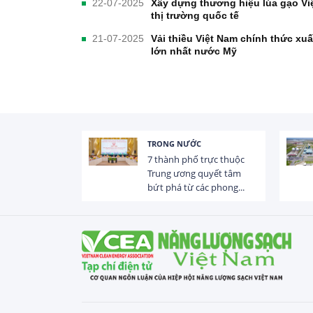
22-07-2025
Xây dựng thương hiệu lúa gạo Việt
thị trường quốc tế
21-07-2025
Vải thiều Việt Nam chính thức xuất
lớn nhất nước Mỹ
TRONG NƯỚC
 trị dòng chảy
7 thành phố trực thuộc
hạ lưu 831 đập,
Trung ương quyết tâm
bứt phá từ các phong...