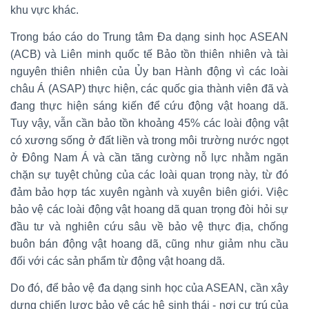
khu vực khác.
Trong báo cáo do Trung tâm Đa dạng sinh học ASEAN
(ACB) và Liên minh quốc tế Bảo tồn thiên nhiên và tài
nguyên thiên nhiên của Ủy ban Hành động vì các loài
châu Á (ASAP) thực hiện, các quốc gia thành viên đã và
đang thực hiện sáng kiến để cứu động vật hoang dã.
Tuy vậy, vẫn cần bảo tồn khoảng 45% các loài động vật
có xương sống ở đất liền và trong môi trường nước ngọt
ở Đông Nam Á và cần tăng cường nỗ lực nhằm ngăn
chặn sự tuyệt chủng của các loài quan trọng này, từ đó
đảm bảo hợp tác xuyên ngành và xuyên biên giới. Việc
bảo vệ các loài động vật hoang dã quan trọng đòi hỏi sự
đầu tư và nghiên cứu sâu về bảo vệ thực địa, chống
buôn bán động vật hoang dã, cũng như giảm nhu cầu
đối với các sản phẩm từ động vật hoang dã.
Do đó, để bảo vệ đa dạng sinh học của ASEAN, cần xây
dựng chiến lược bảo vệ các hệ sinh thái - nơi cư trú của