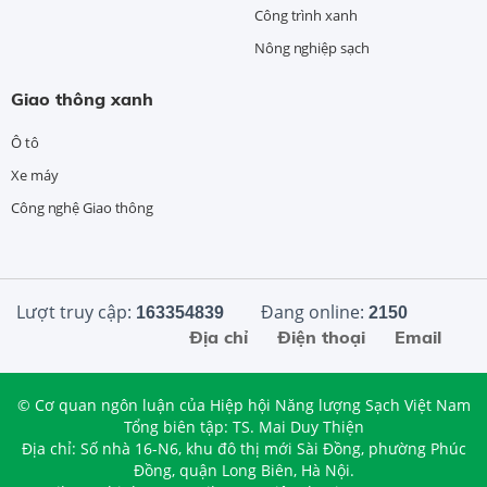
Công trình xanh
Nông nghiệp sạch
Giao thông xanh
Ô tô
Xe máy
Công nghệ Giao thông
Lượt truy cập:
Đang online:
163354839
2150
Địa chỉ
Điện thoại
Email
© Cơ quan ngôn luận của Hiệp hội Năng lượng Sạch Việt Nam
Tổng biên tập: TS. Mai Duy Thiện
Địa chỉ: Số nhà 16-N6, khu đô thị mới Sài Đồng, phường Phúc
Đồng, quận Long Biên, Hà Nội.