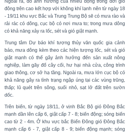
Ngoài ra, do ảnh hưởng của nhiễu động trong đới gió
đông trên cao kết hợp với không khí lạnh nên từ ngày 18
- 19/11 khu vực Bắc và Trung Trung Bộ sẽ có mưa rào và
rải rác có dông, cục bộ có nơi mưa to; trong mưa dông
có khả năng xảy ra lốc, sét và gió giật mạnh.
Trung tâm Dự báo khí tượng thủy văn quốc gia cảnh
báo, mưa dông kèm theo các hiện tượng lốc, sét và gió
giật mạnh có thể gây ảnh hưởng đến sản xuất nông
nghiệp, làm gãy đổ cây cối, hư hại nhà cửa, công trình
giao thông, cơ sở hạ tầng. Ngoài ra, mưa lớn cục bộ có
khả năng gây ra tình trạng ngập úng tại các vùng trũng,
thấp; lũ quét trên sông, suối nhỏ, sạt lở đất trên sườn
dốc.
Trên biển, từ ngày 18/11, ở vịnh Bắc Bộ gió Đông Bắc
mạnh dần lên cấp 6, giật cấp 7 - 8; biển động; sóng biển
cao từ 2 - 4m. Ở khu vực bắc Biển Đông gió Đông Bắc
mạnh cấp 6 - 7, giật cấp 8 - 9; biển động mạnh; sóng