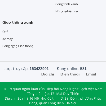
Công trình xanh
Nông nghiệp sạch
Giao thông xanh
Ô tô
Xe máy
Công nghệ Giao thông
Lượt truy cập:
Đang online:
163422991
581
Địa chỉ
Điện thoại
Email
© Cơ quan ngôn luận của Hiệp hội Năng lượng Sạch Việt Nam
Tổng biên tập: TS. Mai Duy Thiện
Địa chỉ: Số nhà 16-N6, khu đô thị mới Sài Đồng, phường Phúc
Đồng, quận Long Biên, Hà Nội.