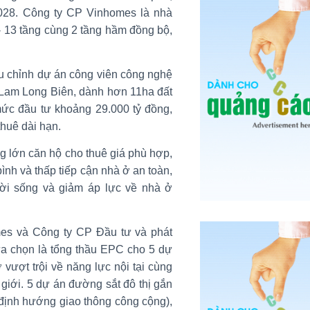
028. Công ty CP Vinhomes là nhà
 - 13 tầng cùng 2 tầng hầm đồng bộ,
u chỉnh dự án công viên công nghệ
 Lam Long Biên, dành hơn 11ha đất
mức đầu tư khoảng 29.000 tỷ đồng,
thuê dài hạn.
g lớn căn hộ cho thuê giá phù hợp,
ình và thấp tiếp cận nhà ở an toàn,
ời sống và giảm áp lực về nhà ở
es và Công ty CP Đầu tư và phát
ựa chọn là tổng thầu EPC cho 5 dự
 vượt trội về năng lực nội tại cùng
 giới. 5 dự án đường sắt đô thị gắn
ị định hướng giao thông công cộng),