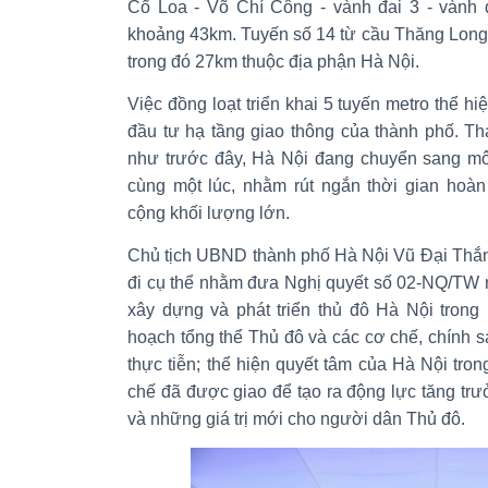
Cổ Loa - Võ Chí Công - vành đai 3 - vành đ
khoảng 43km. Tuyến số 14 từ cầu Thăng Long
trong đó 27km thuộc địa phận Hà Nội.
Việc đồng loạt triển khai 5 tuyến metro thể hi
đầu tư hạ tầng giao thông của thành phố. Tha
như trước đây, Hà Nội đang chuyển sang mô
cùng một lúc, nhằm rút ngắn thời gian hoàn
cộng khối lượng lớn.
Chủ tịch UBND thành phố Hà Nội Vũ Đại Thắn
đi cụ thể nhằm đưa Nghị quyết số 02-NQ/TW n
xây dựng và phát triển thủ đô Hà Nội trong
hoạch tổng thể Thủ đô và các cơ chế, chính 
thực tiễn; thể hiện quyết tâm của Hà Nội tr
chế đã được giao để tạo ra động lực tăng trư
và những giá trị mới cho người dân Thủ đô.