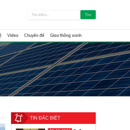
Tìm
ệ
Video
Chuyên đề
Giao thông xanh
TIN ĐẶC BIỆT