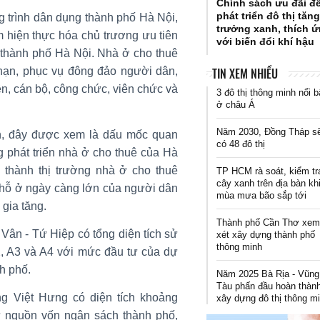
Chính sách ưu đãi đ
phát triển đô thị tăn
 trình dân dụng thành phố Hà Nội,
trưởng xanh, thích 
m hiện thực hóa chủ trương ưu tiên
với biến đổi khí hậu
 thành phố Hà Nội. Nhà ở cho thuê
TIN XEM NHIỀU
 hạn, phục vụ đông đảo người dân,
ên, cán bộ, công chức, viên chức và
3 đô thị thông minh nổi b
ở châu Á
Năm 2030, Đồng Tháp s
n, đây được xem là dấu mốc quan
có 48 đô thị
g phát triển nhà ở cho thuê của Hà
 thành thị trường nhà ở cho thuê
TP HCM rà soát, kiểm tr
cây xanh trên địa bàn kh
hỗ ở ngày càng lớn của người dân
mùa mưa bão sắp tới
 gia tăng.
Thành phố Cần Thơ xe
Vân - Tứ Hiệp có tổng diện tích sử
xét xây dựng thành phố
thông minh
, A3 và A4 với mức đầu tư của dự
h phố.
Năm 2025 Bà Rịa - Vũng
Tàu phấn đầu hoàn thàn
g Việt Hưng có diện tích khoảng
xây dựng đô thị thông m
ừ nguồn vốn ngân sách thành phố,