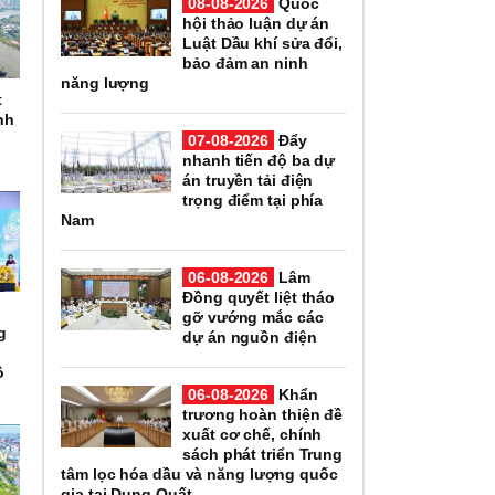
08-08-2026
Quốc
hội thảo luận dự án
Luật Dầu khí sửa đổi,
bảo đảm an ninh
năng lượng
t
nh
07-08-2026
Đẩy
nhanh tiến độ ba dự
án truyền tải điện
trọng điểm tại phía
Nam
06-08-2026
Lâm
Đồng quyết liệt tháo
gỡ vướng mắc các
g
dự án nguồn điện
ô
06-08-2026
Khẩn
trương hoàn thiện đề
xuất cơ chế, chính
sách phát triển Trung
tâm lọc hóa dầu và năng lượng quốc
gia tại Dung Quất