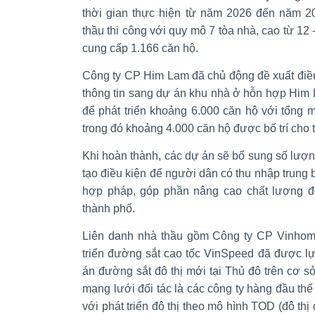
thời gian thực hiện từ năm 2026 đến năm 2
thầu thi công với quy mô 7 tòa nhà, cao từ 12
cung cấp 1.166 căn hộ.
Công ty CP Him Lam đã chủ động đề xuất điề
thông tin sang dự án khu nhà ở hỗn hợp Him
để phát triển khoảng 6.000 căn hộ với tổng 
trong đó khoảng 4.000 căn hộ được bố trí cho 
Khi hoàn thành, các dự án sẽ bổ sung số lượn
tạo điều kiện để người dân có thu nhập trung b
hợp pháp, góp phần nâng cao chất lượng đ
thành phố.
Liên danh nhà thầu gồm Công ty CP Vinhom
triển đường sắt cao tốc VinSpeed đã được l
án đường sắt đô thị mới tại Thủ đô trên cơ sở
mạng lưới đối tác là các công ty hàng đầu thế
với phát triển đô thị theo mô hình TOD (đô th