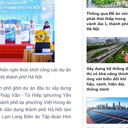
Thông qua Đề án vù
phát thải thấp trong
vành đai 1, thành ph
Hà Nội
Xây dựng hệ thống 
hiện nghi thức khởi công các dự án
thị có khả năng thíc
thị thành phố Hà Nội
ứng với biến đổi khí
hậu, xanh, hiện đại,
nh phố gồm dự án đầu tư xây dựng
thông minh
i Pháp Vân - Tứ Hiệp (phường Yên
thành phố tại phường Việt Hưng do
nh dân dụng thành phố Hà Nội làm
m Lam Long Biên do Tập đoàn Him