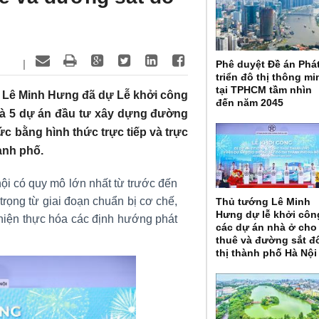
|
Phê duyệt Đề án Phá
triển đô thị thông mi
tại TPHCM tầm nhìn
ủ Lê Minh Hưng đã dự Lễ khởi công
đến năm 2045
và 5 dự án đầu tư xây dựng đường
c bằng hình thức trực tiếp và trực
hành phố.
hội có quy mô lớn nhất từ trước đến
rọng từ giai đoạn chuẩn bị cơ chế,
Thủ tướng Lê Minh
Hưng dự lễ khởi côn
 hiện thực hóa các định hướng phát
các dự án nhà ở cho
thuê và đường sắt đ
thị thành phố Hà Nội