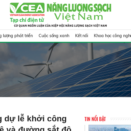
 lượng phát triển
Cuộc sống xanh
Kết nối
Khoa học công ngh
 dự lễ khởi công
TIN NỔI BẬT
ê và đường sắt đô