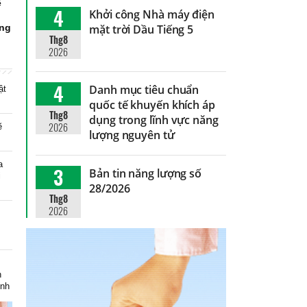
ể
4
Khởi công Nhà máy điện
g
ứng
mặt trời Dầu Tiếng 5
Thg8
2026
4
Danh mục tiêu chuẩn
ật
quốc tế khuyến khích áp
Thg8
dụng trong lĩnh vực năng
2026
ẽ
lượng nguyên tử
a
3
Bản tin năng lượng số
i
28/2026
Thg8
2026
m
h
inh