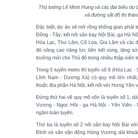
Thủ tướng Lê Minh Hưng và các đại biểu dự 
và đường sắt đô thị thà
Đặc biệt, dự án sẽ mở rộng không gian phát t
Đông - Tây; kết nối sân bay Nội Bài, ga Hà N
Hòa Lạc, Thư Lâm, Cổ Loa, Gia Lâm và các đ
đó nâng cao năng lực liên kết vùng, tăng sứ
trưởng mới cho Thủ đô trong nhiều thập niên t
Trong 5 tuyến metro thì tuyến số 8 (Hòa Lạc -
Lĩnh Nam - Dương Xá) có quy mô lớn nhất,
thuộc địa phận Hà Nội, kết nối với Hưng Yên 
Đứng thứ hai về quy mô vốn là tuyến số 1, d
Vương - Ngọc Hồi - ga Hà Nội - Yên Viên - N
ngầm toàn tuyến.
Thứ ba là tuyến số 2 nối sân bay Nội Bài v
Đình và sân vận động Hùng Vương dài khoảng