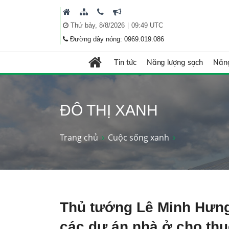
|
Thứ bảy, 8/8/2026
09:49 UTC
Đường dây nóng: 0969.019.086
Tin tức
Năng lượng sạch
Năng
ĐÔ THỊ XANH
Trang chủ
Cuộc sống xanh
Thủ tướng Lê Minh Hưng
các dự án nhà ở cho thu