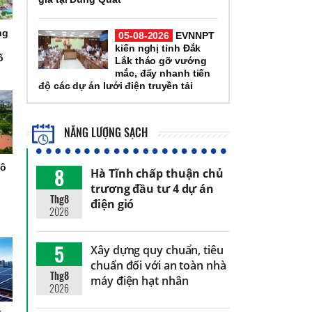
ng
05-08-2026
EVNNPT
kiến nghị tỉnh Đắk
ố
Lắk tháo gỡ vướng
mắc, đẩy nhanh tiến
độ các dự án lưới điện truyền tải
NĂNG LƯỢNG SẠCH
đô
8
Hà Tĩnh chấp thuận chủ
h
trương đầu tư 4 dự án
Thg8
điện gió
2026
5
Xây dựng quy chuẩn, tiêu
chuẩn đối với an toàn nhà
Thg8
máy điện hạt nhân
2026