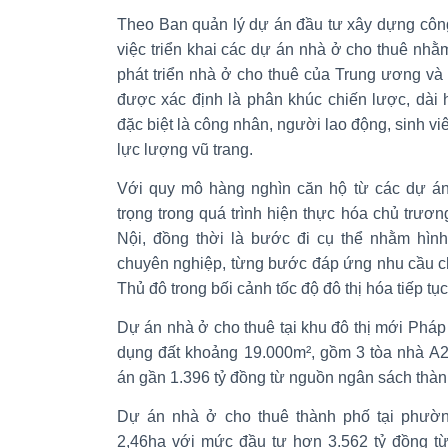
Theo Ban quản lý dự án đầu tư xây dựng công
việc triển khai các dự án nhà ở cho thuê nhằ
phát triển nhà ở cho thuê của Trung ương và
được xác định là phân khúc chiến lược, dài
đặc biệt là công nhân, người lao động, sinh vi
lực lượng vũ trang.
Với quy mô hàng nghìn căn hộ từ các dự á
trọng trong quá trình hiện thực hóa chủ trươn
Nội, đồng thời là bước đi cụ thể nhằm hình
chuyên nghiệp, từng bước đáp ứng nhu cầu c
Thủ đô trong bối cảnh tốc độ đô thị hóa tiếp tục
Dự án nhà ở cho thuê tại khu đô thị mới Pháp 
dụng đất khoảng 19.000m², gồm 3 tòa nhà A2
án gần 1.396 tỷ đồng từ nguồn ngân sách thàn
Dự án nhà ở cho thuê thành phố tại phườn
2,46ha với mức đầu tư hơn 3.562 tỷ đồng t