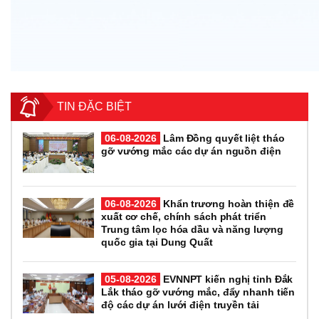
TIN ĐẶC BIỆT
06-08-2026
Lâm Đồng quyết liệt tháo
gỡ vướng mắc các dự án nguồn điện
06-08-2026
Khẩn trương hoàn thiện đề
xuất cơ chế, chính sách phát triển
Trung tâm lọc hóa dầu và năng lượng
quốc gia tại Dung Quất
05-08-2026
EVNNPT kiến nghị tỉnh Đắk
Lắk tháo gỡ vướng mắc, đẩy nhanh tiến
độ các dự án lưới điện truyền tải