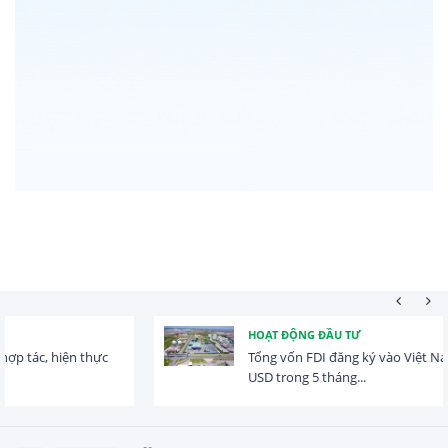
HOẠT ĐỘNG ĐẦU TƯ
Tổng vốn FDI đăng ký vào Việt Nam đạt gần 25 tỷ
USD trong 5 tháng...