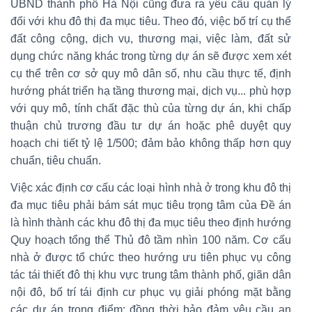
UBND thành phố Hà Nội cũng đưa ra yêu cầu quản lý
đối với khu đô thị đa mục tiêu. Theo đó, việc bố trí cụ thể
đất công cộng, dịch vụ, thương mại, việc làm, đất sử
dụng chức năng khác trong từng dự án sẽ được xem xét
cụ thể trên cơ sở quy mô dân số, nhu cầu thực tế, định
hướng phát triển hạ tầng thương mại, dịch vụ... phù hợp
với quy mô, tính chất đặc thù của từng dự án, khi chấp
thuận chủ trương đầu tư dự án hoặc phê duyệt quy
hoạch chi tiết tỷ lệ 1/500; đảm bảo không thấp hơn quy
chuẩn, tiêu chuẩn.
Việc xác định cơ cấu các loại hình nhà ở trong khu đô thị
đa mục tiêu phải bám sát mục tiêu trọng tâm của Đề án
là hình thành các khu đô thị đa mục tiêu theo định hướng
Quy hoạch tổng thể Thủ đô tầm nhìn 100 năm. Cơ cấu
nhà ở được tổ chức theo hướng ưu tiên phục vụ công
tác tái thiết đô thị khu vực trung tâm thành phố, giãn dân
nội đô, bố trí tái định cư phục vụ giải phóng mặt bằng
các dự án trọng điểm; đồng thời bảo đảm yêu cầu an