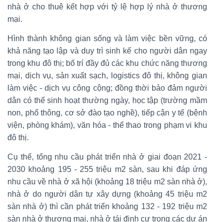
nhà ở cho thuê kết hợp với tỷ lệ hợp lý nhà ở thương
mại.
Hình thành không gian sống và làm việc bền vững, có
khả năng tạo lập và duy trì sinh kế cho người dân ngay
trong khu đô thị; bố trí đầy đủ các khu chức năng thương
mại, dịch vụ, sản xuất sạch, logistics đô thị, không gian
làm việc - dịch vụ công cộng; đồng thời bảo đảm người
dân có thể sinh hoạt thường ngày, học tập (trường mầm
non, phổ thông, cơ sở đào tạo nghề), tiếp cận y tế (bệnh
viện, phòng khám), văn hóa - thể thao trong phạm vi khu
đô thị.
Cụ thể, tổng nhu cầu phát triển nhà ở giai đoạn 2021 -
2030 khoảng 195 - 255 triệu m2 sàn, sau khi đáp ứng
nhu cầu về nhà ở xã hội (khoảng 18 triệu m2 sàn nhà ở),
nhà ở do người dân tự xây dựng (khoảng 45 triệu m2
sàn nhà ở) thì cần phát triển khoảng 132 - 192 triệu m2
sàn nhà ở thương mại, nhà ở tái định cư trong các dự án