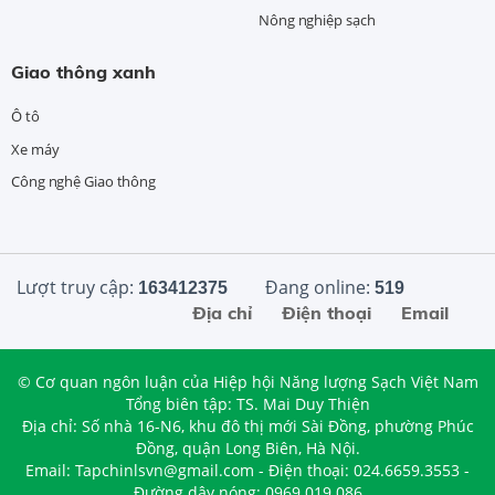
Nông nghiệp sạch
Giao thông xanh
Ô tô
Xe máy
Công nghệ Giao thông
Lượt truy cập:
Đang online:
163412375
519
Địa chỉ
Điện thoại
Email
© Cơ quan ngôn luận của Hiệp hội Năng lượng Sạch Việt Nam
Tổng biên tập: TS. Mai Duy Thiện
Địa chỉ: Số nhà 16-N6, khu đô thị mới Sài Đồng, phường Phúc
Đồng, quận Long Biên, Hà Nội.
Email: Tapchinlsvn@gmail.com - Điện thoại: 024.6659.3553 -
Đường dây nóng: 0969.019.086