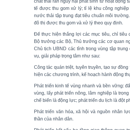
chất thải rắn nguy hại phát sinh từ hoạt động 
tế được thu gom xử lý; tỉ lệ khu công nghiệ
nước thải tập trung đạt tiêu chuẩn môi trường. 
đô thị được thu gom và xử lý theo quy định.
Để thực hiện thắng lợi các mục tiêu, chỉ tiêu
Bộ trưởng các Bộ, Thủ trưởng các cơ quan n
Chủ tịch UBND các tỉnh trong vùng tập trung
vụ, giải pháp trọng tâm như sau:
Công tác quán triệt, tuyên truyền, tạo sự đồng
hiện các chương trình, kế hoạch hành động t
Phát triển kinh tế vùng nhanh và bền vững: đẩ
vùng, lấy phát triển nông, lâm nghiệp là trọng
chế biến là động lực; phát triển du lịch là đột p
Phát triển văn hóa, xã hội và nguồn nhân lực
thần của nhân dân.