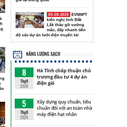
05-08-2026
EVNNPT
ả
kiến nghị tỉnh Đắk
nh
Lắk tháo gỡ vướng
ng
mắc, đẩy nhanh tiến
độ các dự án lưới điện truyền tải
NĂNG LƯỢNG SẠCH
8
Hà Tĩnh chấp thuận chủ
trương đầu tư 4 dự án
ổng
Thg8
điện gió
p
2026
ần
5
Xây dựng quy chuẩn, tiêu
chuẩn đối với an toàn nhà
Thg8
máy điện hạt nhân
2026