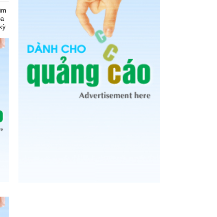
kim
óa
kỳ