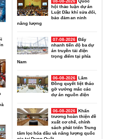
08-08-2026
Quốc
hội thảo luận dự án
Luật Dầu khí sửa đổi,
bảo đảm an ninh
năng lượng
ổi
07-08-2026
Đẩy
ển
nhanh tiến độ ba dự
án truyền tải điện
trọng điểm tại phía
Nam
06-08-2026
Lâm
Đồng quyết liệt tháo
gỡ vướng mắc các
h
dự án nguồn điện
và
06-08-2026
Khẩn
trương hoàn thiện đề
xuất cơ chế, chính
sách phát triển Trung
tâm lọc hóa dầu và năng lượng quốc
gia tại Dung Quất