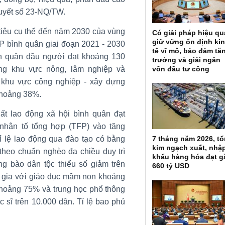
quyết số 23-NQ/TW.
 tiêu cụ thể đến năm 2030 của vùng
Có giải pháp hiệu qu
giữ vững ổn định ki
P bình quân giai đoạn 2021 - 2030
tế vĩ mô, bảo đảm tă
h quân đầu người đạt khoảng 130
trưởng và giải ngân
vốn đầu tư công
ọng khu vực nông, lâm nghiệp và
 khu vực công nghiệp - xây dựng
khoảng 38%.
ất lao động xã hội bình quân đạt
nhân tố tổng hợp (TFP) vào tăng
lệ lao động qua đào tạo có bằng
7 tháng năm 2026, t
kim ngạch xuất, nhậ
 theo chuẩn nghèo đa chiều duy trì
khẩu hàng hóa đạt g
ng bào dân tộc thiểu số giảm trên
660 tỷ USD
c gia với giáo dục mầm non khoảng
khoảng 75% và trung học phổ thông
 sĩ trên 10.000 dân. Tỉ lệ bao phủ