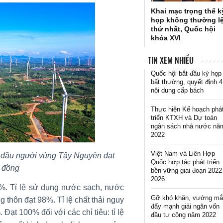
Khai mạc trọng thể k
họp không thường l
thứ nhất, Quốc hội
khóa XVI
TIN XEM NHIỀU
Quốc hội bắt đầu kỳ họp
bất thường, quyết định 4
nội dung cấp bách
Thực hiện Kế hoạch phá
triển KTXH và Dự toán
ngân sách nhà nước nă
2022
Việt Nam và Liên Hợp
đầu người vùng Tây Nguyên đạt
Quốc hợp tác phát triển
u đồng
bền vững giai đoạn 2022
2026
7%. Tỉ lệ sử dụng nước sạch, nước
Gỡ khó khăn, vướng mắ
 thôn đạt 98%. Tỉ lệ chất thải nguy
đẩy mạnh giải ngân vốn
Đạt 100% đối với các chỉ tiêu: tỉ lệ
đầu tư công năm 2022