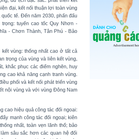
ng, du lịch đặc sắc: phát triển kết
ện đại, kết nối thuận lợi toàn vùng
và quốc tế. Đến năm 2030, phấn đấu
 trọng: tuyến cao tốc Quy Nhơn -
hĩa - Chơn Thành, Tân Phú - Bảo
 kết vùng: thống nhất cao ở tất cả
uan trọng của vùng và liên kết vùng,
hất, khắc phục các điểm nghẽn, huy
ng cao khả năng cạnh tranh vùng.
ều phối và kết nối phát triển vùng
kết nội vùng và với vùng Đông Nam
 cao hiệu quả công tác đối ngoại:
đẩy mạnh công tác đối ngoại; kiên
thống nhất, toàn vẹn lãnh thổ; bảo
i; làm sâu sắc hơn các quan hệ đối