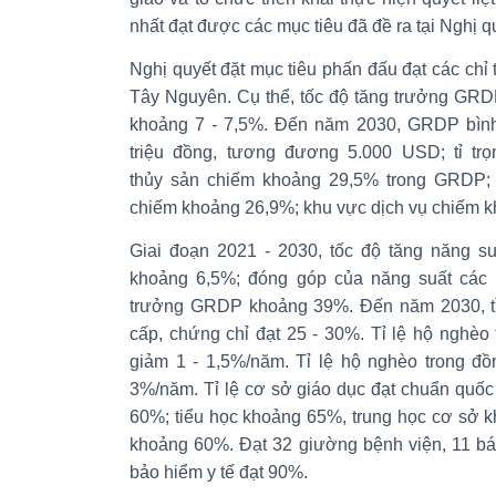
nhất đạt được các mục tiêu đã đề ra tại Nghị 
Nghị quyết đặt mục tiêu phấn đấu đạt các chỉ
Tây Nguyên. Cụ thể, tốc độ tăng trưởng GRD
khoảng 7 - 7,5%. Đến năm 2030, GRDP bìn
triệu đồng, tương đương 5.000 USD; tỉ tr
thủy sản chiếm khoảng 29,5% trong GRDP;
chiếm khoảng 26,9%; khu vực dịch vụ chiếm 
Giai đoạn 2021 - 2030, tốc độ tăng năng su
khoảng 6,5%; đóng góp của năng suất các 
trưởng GRDP khoảng 39%. Đến năm 2030, tỉ 
cấp, chứng chỉ đạt 25 - 30%. Tỉ lệ hộ nghèo
giảm 1 - 1,5%/năm. Tỉ lệ hộ nghèo trong đồ
3%/năm. Tỉ lệ cơ sở giáo dục đạt chuẩn quố
60%; tiểu học khoảng 65%, trung học cơ sở 
khoảng 60%. Đạt 32 giường bệnh viện, 11 bác
bảo hiểm y tế đạt 90%.