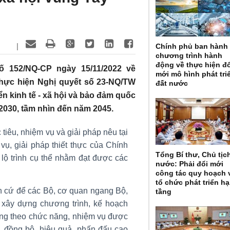
|
Chính phủ ban hành
chương trình hành
động về thực hiện đ
 152/NQ-CP ngày 15/11/2022 về
mới mô hình phát tri
hực hiện Nghị quyết số 23-NQ/TW
đất nước
n kinh tế - xã hội và bảo đảm quốc
030, tầm nhìn đến năm 2045.
iêu, nhiệm vụ và giải pháp nêu tại
, giải pháp thiết thực của Chính
Tổng Bí thư, Chủ tịc
 lộ trình cụ thể nhằm đạt được các
nước: Phải đổi mới
công tác quy hoạch 
tổ chức phát triển hạ
n cứ để các Bộ, cơ quan ngang Bộ,
tầng
xây dựng chương trình, kế hoạch
ng theo chức năng, nhiệm vụ được
ệt, đồng bộ, hiệu quả, phấn đấu cao