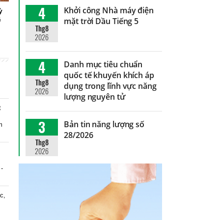
4
Khởi công Nhà máy điện
ỳ
ệ
mặt trời Dầu Tiếng 5
Thg8
2026
4
Danh mục tiêu chuẩn
quốc tế khuyến khích áp
Thg8
dụng trong lĩnh vực năng
2026
lượng nguyên tử
t
3
Bản tin năng lượng số
m
28/2026
Thg8
2026
 -
c,