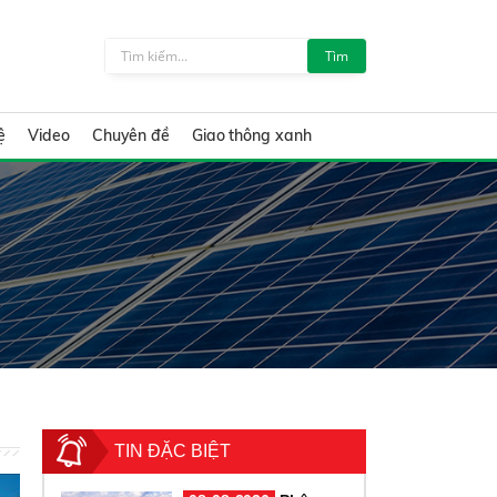
Tìm
ệ
Video
Chuyên đề
Giao thông xanh
TIN ĐẶC BIỆT