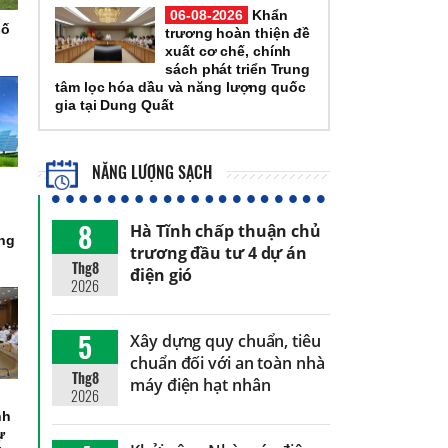
06-08-2026
Khẩn
số
trương hoàn thiện đề
xuất cơ chế, chính
sách phát triển Trung
tâm lọc hóa dầu và năng lượng quốc
gia tại Dung Quất
NĂNG LƯỢNG SẠCH
8
Hà Tĩnh chấp thuận chủ
òng
trương đầu tư 4 dự án
Thg8
điện gió
2026
5
Xây dựng quy chuẩn, tiêu
chuẩn đối với an toàn nhà
Thg8
máy điện hạt nhân
2026
nh
ự