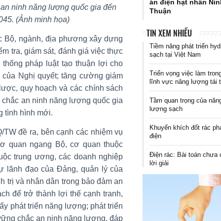
án điện hạt nhân Ni
 an ninh năng lượng quốc gia đến
Thuận
045. (Ảnh minh họa)
TIN XEM NHIỀU
ác Bộ, ngành, địa phương xây dựng
Tiềm năng phát triển hyd
ểm tra, giám sát, đánh giá việc thực
sạch tại Việt Nam
thống pháp luật tạo thuận lợi cho
Triển vọng việc làm tron
ần của Nghị quyết; tăng cường giám
lĩnh vực năng lượng tái 
 lược, quy hoạch và các chính sách
g chắc an ninh năng lượng quốc gia
Tầm quan trọng của năn
lượng sạch
g tình hình mới.
Khuyến khích đốt rác ph
/TW đề ra, bên cạnh các nhiệm vụ
điện
cơ quan ngang Bộ, cơ quan thuộc
Điện rác: Bài toán chưa 
huộc trung ương, các doanh nghiệp
lời giải
ự lãnh đạo của Đảng, quản lý của
h trị và nhân dân trong bảo đảm an
ch để trở thành lợi thế cạnh tranh,
 phát triển năng lượng; phát triển
vững chắc an ninh năng lượng, đáp