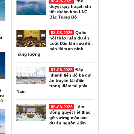
08-08-2026
Phê
duyệt quy hoạch chi
tiết dự án kho LNG
Bắc Trung Bộ
,
n
08-08-2026
Quốc
ạt
hội thảo luận dự án
Luật Dầu khí sửa đổi,
bảo đảm an ninh
năng lượng
07-08-2026
Đẩy
nhanh tiến độ ba dự
án truyền tải điện
n
trọng điểm tại phía
h
Nam
ực
tử
06-08-2026
Lâm
Đồng quyết liệt tháo
gỡ vướng mắc các
dự án nguồn điện