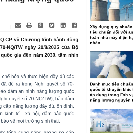
|
Xây dựng quy chuẩn
tiêu chuẩn đối với a
toàn nhà máy điện h
NQ-CP về Chương trình hành động
nhân
 70-NQ/TW ngày 20/8/2025 của Bộ
 quốc gia đến năm 2030, tầm nhìn
 chế hóa và thực hiện đầy đủ các
 đã đề ra trong Nghị quyết số 70-
Danh mục tiêu chuẩ
quốc tế khuyến khíc
bảo đảm an ninh năng lượng quốc
áp dụng trong lĩnh v
Nghị quyết số 70-NQ/TW); bảo đảm
năng lượng nguyên 
g cấp năng lượng đầy đủ, ổn định,
ển kinh tế - xã hội, đảm bảo quốc
bảo vệ môi trường sinh thái.
nh: tổng cung năng lượng sơ cấp