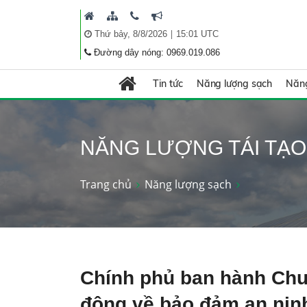
|
Thứ bảy, 8/8/2026
15:01 UTC
Đường dây nóng: 0969.019.086
Tin tức
Năng lượng sạch
Năng
NĂNG LƯỢNG TÁI TẠO
Trang chủ
Năng lượng sạch
Chính phủ ban hành Chư
động về bảo đảm an nin