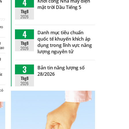
4
Khởi công Nhà máy điện
nh
mặt trời Dầu Tiếng 5
Thg8
2026
ro
4
Danh mục tiêu chuẩn
quốc tế khuyến khích áp
Thg8
g
dụng trong lĩnh vực năng
2026
tạo
lượng nguyên tử
g
3
Bản tin năng lượng số
28/2026
át
Thg8
2026
có