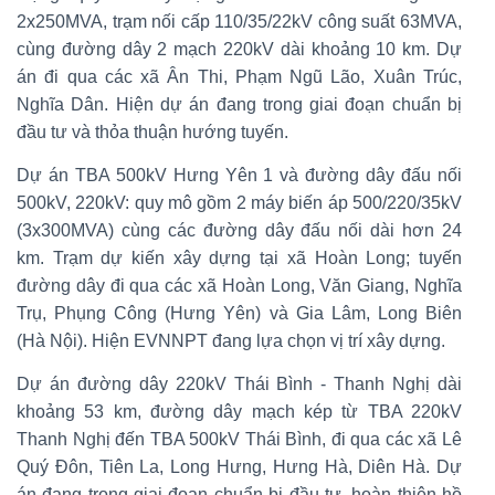
2x250MVA, trạm nối cấp 110/35/22kV công suất 63MVA,
cùng đường dây 2 mạch 220kV dài khoảng 10 km. Dự
án đi qua các xã Ân Thi, Phạm Ngũ Lão, Xuân Trúc,
Nghĩa Dân. Hiện dự án đang trong giai đoạn chuẩn bị
đầu tư và thỏa thuận hướng tuyến.
Dự án TBA 500kV Hưng Yên 1 và đường dây đấu nối
500kV, 220kV: quy mô gồm 2 máy biến áp 500/220/35kV
(3x300MVA) cùng các đường dây đấu nối dài hơn 24
km. Trạm dự kiến xây dựng tại xã Hoàn Long; tuyến
đường dây đi qua các xã Hoàn Long, Văn Giang, Nghĩa
Trụ, Phụng Công (Hưng Yên) và Gia Lâm, Long Biên
(Hà Nội). Hiện EVNNPT đang lựa chọn vị trí xây dựng.
Dự án đường dây 220kV Thái Bình - Thanh Nghị dài
khoảng 53 km, đường dây mạch kép từ TBA 220kV
Thanh Nghị đến TBA 500kV Thái Bình, đi qua các xã Lê
Quý Đôn, Tiên La, Long Hưng, Hưng Hà, Diên Hà. Dự
án đang trong giai đoạn chuẩn bị đầu tư, hoàn thiện hồ