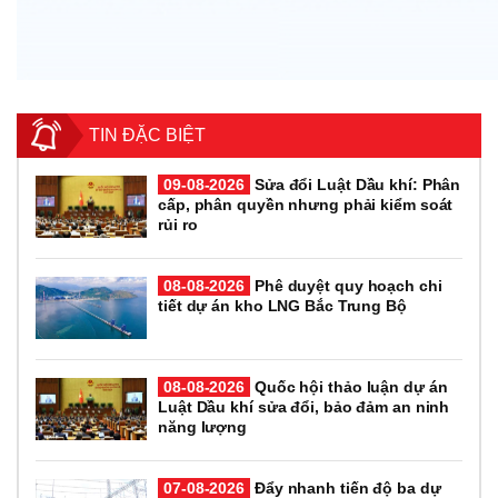
TIN ĐẶC BIỆT
09-08-2026
Sửa đổi Luật Dầu khí: Phân
cấp, phân quyền nhưng phải kiểm soát
rủi ro
08-08-2026
Phê duyệt quy hoạch chi
tiết dự án kho LNG Bắc Trung Bộ
08-08-2026
Quốc hội thảo luận dự án
Luật Dầu khí sửa đổi, bảo đảm an ninh
năng lượng
07-08-2026
Đẩy nhanh tiến độ ba dự