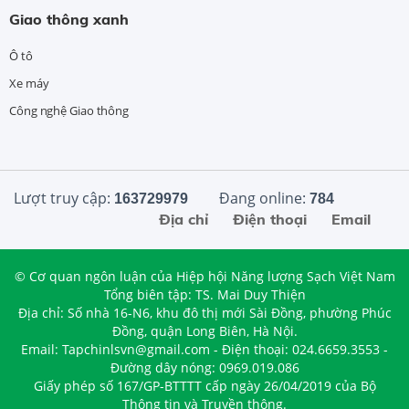
Giao thông xanh
Ô tô
Xe máy
Công nghệ Giao thông
Lượt truy cập:
Đang online:
163729979
784
Địa chỉ
Điện thoại
Email
© Cơ quan ngôn luận của Hiệp hội Năng lượng Sạch Việt Nam
Tổng biên tập: TS. Mai Duy Thiện
Địa chỉ: Số nhà 16-N6, khu đô thị mới Sài Đồng, phường Phúc
Đồng, quận Long Biên, Hà Nội.
Email: Tapchinlsvn@gmail.com - Điện thoại: 024.6659.3553 -
Đường dây nóng: 0969.019.086
Giấy phép số 167/GP-BTTTT cấp ngày 26/04/2019 của Bộ
Thông tin và Truyền thông.