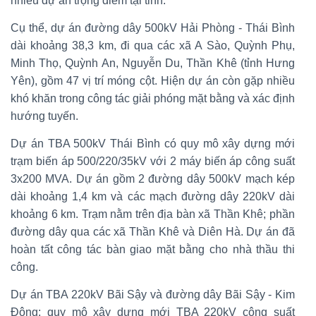
nhiều dự án trọng điểm tại tỉnh.
Cụ thể, dự án đường dây 500kV Hải Phòng - Thái Bình
dài khoảng 38,3 km, đi qua các xã A Sào, Quỳnh Phụ,
Minh Thọ, Quỳnh An, Nguyễn Du, Thần Khê (tỉnh Hưng
Yên), gồm 47 vị trí móng cột. Hiện dự án còn gặp nhiều
khó khăn trong công tác giải phóng mặt bằng và xác định
hướng tuyến.
Dự án TBA 500kV Thái Bình có quy mô xây dựng mới
trạm biến áp 500/220/35kV với 2 máy biến áp công suất
3x200 MVA. Dự án gồm 2 đường dây 500kV mạch kép
dài khoảng 1,4 km và các mạch đường dây 220kV dài
khoảng 6 km. Trạm nằm trên địa bàn xã Thần Khê; phần
đường dây qua các xã Thần Khê và Diên Hà. Dự án đã
hoàn tất công tác bàn giao mặt bằng cho nhà thầu thi
công.
Dự án TBA 220kV Bãi Sậy và đường dây Bãi Sậy - Kim
Động: quy mô xây dựng mới TBA 220kV công suất