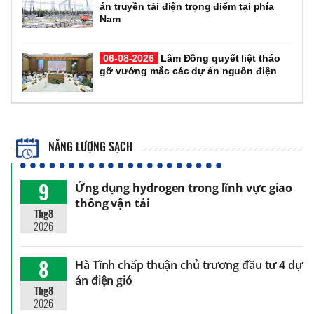
án truyền tải điện trọng điểm tại phía
Nam
06-08-2026
Lâm Đồng quyết liệt tháo
gỡ vướng mắc các dự án nguồn điện
NĂNG LƯỢNG SẠCH
9
Ứng dụng hydrogen trong lĩnh vực giao
thông vận tải
Thg8
2026
8
Hà Tĩnh chấp thuận chủ trương đầu tư 4 dự
án điện gió
Thg8
2026