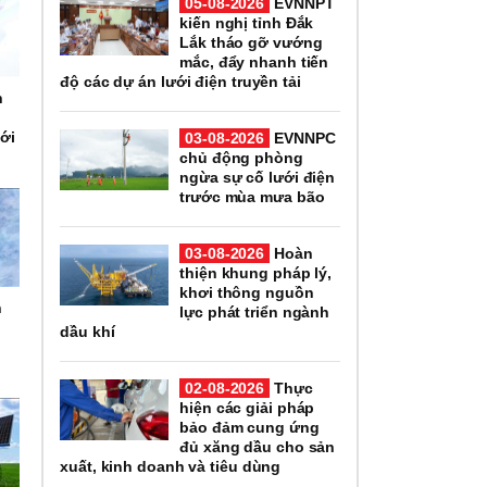
05-08-2026
EVNNPT
kiến nghị tỉnh Đắk
Lắk tháo gỡ vướng
mắc, đẩy nhanh tiến
độ các dự án lưới điện truyền tải
h
ới
03-08-2026
EVNNPC
chủ động phòng
ngừa sự cố lưới điện
trước mùa mưa bão
03-08-2026
Hoàn
thiện khung pháp lý,
khơi thông nguồn
h
lực phát triển ngành
e
dầu khí
02-08-2026
Thực
hiện các giải pháp
bảo đảm cung ứng
đủ xăng dầu cho sản
xuất, kinh doanh và tiêu dùng