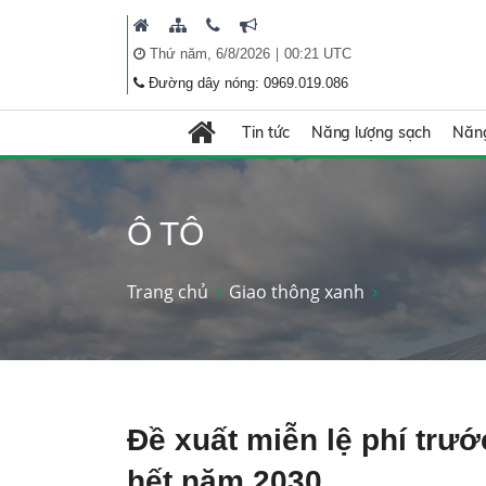
|
Thứ năm, 6/8/2026
00:21 UTC
Đường dây nóng: 0969.019.086
Tin tức
Năng lượng sạch
Năng
Ô TÔ
Trang chủ
Giao thông xanh
Đề xuất miễn lệ phí trướ
hết năm 2030