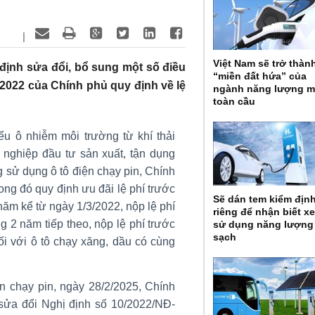
|
Việt Nam sẽ trở thàn
định sửa đổi, bổ sung một số điều
“miền đất hứa” của
2022 của Chính phủ quy định về lệ
ngành năng lượng m
toàn cầu
u ô nhiễm môi trường từ khí thải
 nghiệp đầu tư sản xuất, tận dụng
g sử dụng ô tô điện chạy pin, Chính
ng đó quy định ưu đãi lệ phí trước
Sẽ dán tem kiểm địn
 năm kể từ ngày 1/3/2022, nộp lệ phí
riêng để nhận biết x
g 2 năm tiếp theo, nộp lệ phí trước
sử dụng năng lượng
sạch
i với ô tô chạy xăng, dầu có cùng
ện chạy pin, ngày 28/2/2025, Chính
ửa đổi Nghị định số 10/2022/NĐ-