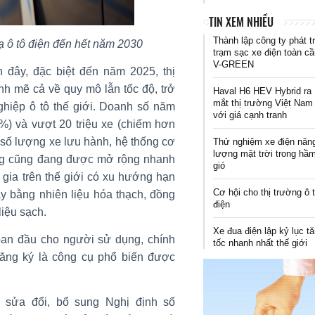
TIN XEM NHIỀU
Thành lập công ty phát t
bạ ô tô điện đến hết năm 2030
trạm sạc xe điện toàn c
V-GREEN
 đây, đặc biệt đến năm 2025, thị
nh mẽ cả về quy mô lẫn tốc độ, trở
Haval H6 HEV Hybrid ra
mắt thị trường Việt Nam
hiệp ô tô thế giới. Doanh số năm
với giá cạnh tranh
%) và vượt 20 triệu xe (chiếm hơn
số lượng xe lưu hành, hệ thống cơ
Thử nghiệm xe điện năn
lượng mặt trời trong hầ
ộng cũng đang được mở rộng nhanh
gió
gia trên thế giới có xu hướng hạn
Cơ hội cho thị trường ô 
y bằng nhiên liệu hóa thạch, đồng
điện
iệu sạch.
Xe đua điện lập kỷ lục t
ban đầu cho người sử dụng, chính
tốc nhanh nhất thế giới
đăng ký là công cụ phổ biến được
 sửa đổi, bổ sung Nghị định số