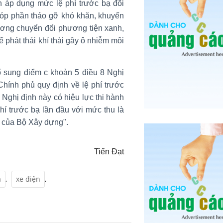
 áp dụng mức lệ phí trước bạ đối
 góp phần tháo gỡ khó khăn, khuyến
trương chuyển đổi phương tiện xanh,
 phát thải khí thải gây ô nhiễm môi
bổ sung điểm c khoản 5 điều 8 Nghị
hính phủ quy định về lệ phí trước
 Nghị định này có hiệu lực thi hành
hí trước bạ lần đầu với mức thu là
h của Bộ Xây dựng".
Tiến Đạt
ạ
,
xe điện
,