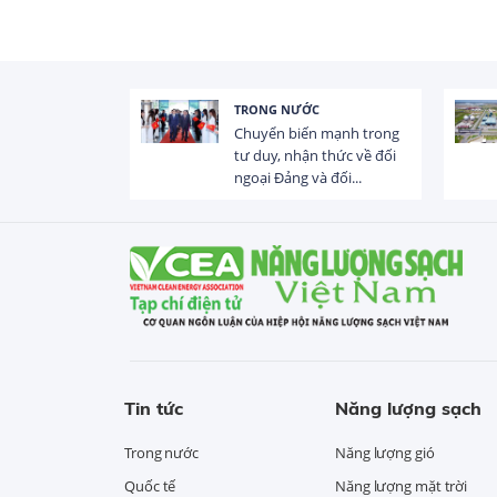
TRONG NƯỚC
 trị dòng chảy
Chuyển biến mạnh trong
hạ lưu 831 đập,
tư duy, nhận thức về đối
ngoại Đảng và đối...
Tin tức
Năng lượng sạch
Trong nước
Năng lượng gió
Quốc tế
Năng lượng mặt trời