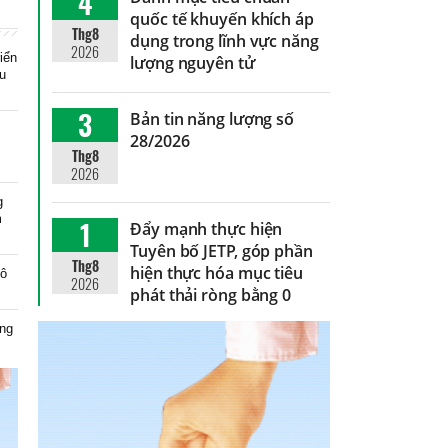
4
quốc tế khuyến khích áp
Thg8
dụng trong lĩnh vực năng
2026
riển
lượng nguyên tử
ầu
3
Bản tin năng lượng số
28/2026
Thg8
2026
g
m
1
Đẩy mạnh thực hiện
Tuyên bố JETP, góp phần
Thg8
hiện thực hóa mục tiêu
tô
2026
phát thải ròng bằng 0
ăng