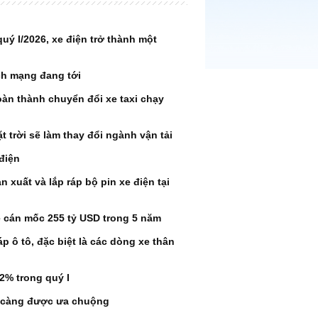
uý I/2026, xe điện trở thành một
ch mạng đang tới
àn thành chuyển đổi xe taxi chạy
 trời sẽ làm thay đổi ngành vận tải
điện
 xuất và lắp ráp bộ pin xe điện tại
sẽ cán mốc 255 tỷ USD trong 5 năm
áp ô tô, đặc biệt là các dòng xe thân
2% trong quý I
y càng được ưa chuộng