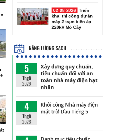
h
02-08-2026
Triển
ện
khai thi công dự án
máy 2 trạm biến áp
220kV Mỏ Cày
NĂNG LƯỢNG SẠCH
5
Xây dựng quy chuẩn,
n
tiêu chuẩn đối với an
xe
Thg8
toàn nhà máy điện hạt
2026
nhân
4
Khởi công Nhà máy điện
mặt trời Dầu Tiếng 5
Thg8
2026
át
Danh mục tiêu chuẩn