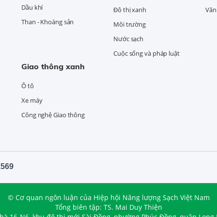
Dầu khí
Đô thị xanh
Văn 
Than - Khoáng sản
Môi trường
Nước sạch
Cuộc sống và pháp luật
Giao thông xanh
Ô tô
Xe máy
Công nghệ Giao thông
1569
© Cơ quan ngôn luận của Hiệp hội Năng lượng Sạch Việt Nam
Tổng biên tập: TS. Mai Duy Thiện
nhà 16-N6, khu đô thị mới Sài Đồng, phường Phúc Đồng, quận Long 