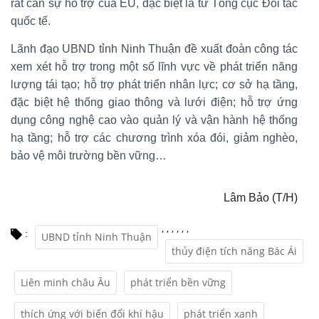
rất cần sự hỗ trợ của EU, đặc biệt là từ Tổng cục Đối tác
quốc tế.
Lãnh đạo UBND tỉnh Ninh Thuận đề xuất đoàn công tác
xem xét hỗ trợ trong một số lĩnh vực về phát triển năng
lượng tái tạo; hỗ trợ phát triển nhân lực; cơ sở hạ tầng,
đặc biệt hệ thống giao thông và lưới điện; hỗ trợ ứng
dụng công nghệ cao vào quản lý và vận hành hệ thống
hạ tầng; hỗ trợ các chương trình xóa đói, giảm nghèo,
bảo vệ môi trường bền vững…
Lâm Bảo (T/H)
,
,
,
,
,
,
:
UBND tỉnh Ninh Thuận
thủy điện tích năng Bác Ái
Liên minh châu Âu
phát triển bền vững
thích ứng với biến đổi khí hậu
phát triển xanh