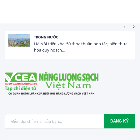
HOẠT ĐỘNG ĐẦU TƯ
Tổng vốn FDI đăng ký vào Việt Nam đạt gần 25 tỷ
USD trong 5 tháng...
ĐĂNG KÝ