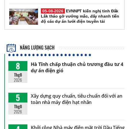
05-08-2026
EVNNPT kiến nghị tỉnh Đắk
Lắk tháo gỡ vướng mắc, đẩy nhanh tiến
độ các dự án lưới điện truyền tải
NĂNG LƯỢNG SẠCH
8
Hà Tĩnh chấp thuận chủ trương đầu tư 4
dự án điện gió
Thg8
2026
5
Xây dựng quy chuẩn, tiêu chuẩn đối với an
toàn nhà máy điện hạt nhân
Thg8
2026
Khởi công Nhà máy điện mặt trời Dầu Tiếng