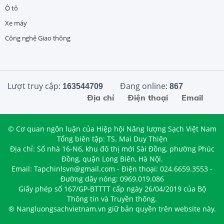
Ô tô
Xe máy
Công nghệ Giao thông
Lượt truy cập:
Đang online:
163544709
867
Địa chỉ
Điện thoại
Email
© Cơ quan ngôn luận của Hiệp hội Năng lượng Sạch Việt Nam
Tổng biên tập: TS. Mai Duy Thiện
Địa chỉ: Số nhà 16-N6, khu đô thị mới Sài Đồng, phường Phúc
Đồng, quận Long Biên, Hà Nội.
Email: Tapchinlsvn@gmail.com - Điện thoại: 024.6659.3553 -
Đường dây nóng: 0969.019.086
Giấy phép số 167/GP-BTTTT cấp ngày 26/04/2019 của Bộ
Thông tin và Truyền thông.
® Nangluongsachvietnam.vn giữ bản quyền trên website này.