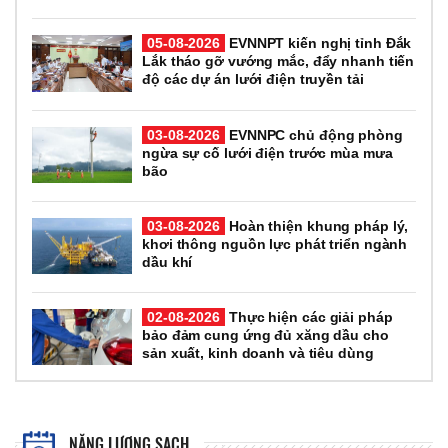
05-08-2026
EVNNPT kiến nghị tỉnh Đắk
Lắk tháo gỡ vướng mắc, đẩy nhanh tiến
độ các dự án lưới điện truyền tải
03-08-2026
EVNNPC chủ động phòng
ngừa sự cố lưới điện trước mùa mưa
bão
03-08-2026
Hoàn thiện khung pháp lý,
khơi thông nguồn lực phát triển ngành
dầu khí
02-08-2026
Thực hiện các giải pháp
bảo đảm cung ứng đủ xăng dầu cho
sản xuất, kinh doanh và tiêu dùng
NĂNG LƯỢNG SẠCH