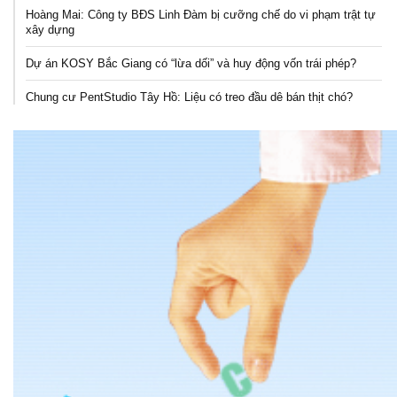
Hoàng Mai: Công ty BĐS Linh Đàm bị cưỡng chế do vi phạm trật tự
xây dựng
Dự án KOSY Bắc Giang có “lừa dối” và huy động vốn trái phép?
Chung cư PentStudio Tây Hồ: Liệu có treo đầu dê bán thịt chó?