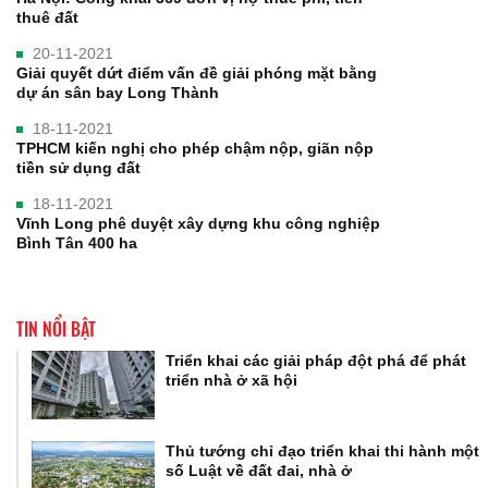
thuê đất
20-11-2021
Giải quyết dứt điểm vấn đề giải phóng mặt bằng
dự án sân bay Long Thành
18-11-2021
TPHCM kiến nghị cho phép chậm nộp, giãn nộp
tiền sử dụng đất
18-11-2021
Vĩnh Long phê duyệt xây dựng khu công nghiệp
Bình Tân 400 ha
TIN NỔI BẬT
Triển khai các giải pháp đột phá để phát
triển nhà ở xã hội
Thủ tướng chỉ đạo triển khai thi hành một
số Luật về đất đai, nhà ở