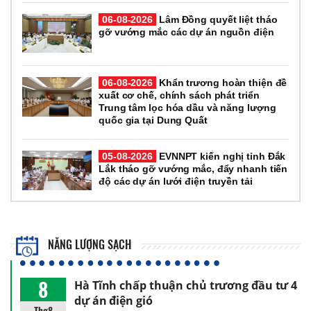
06-08-2026
Lâm Đồng quyết liệt tháo
gỡ vướng mắc các dự án nguồn điện
06-08-2026
Khẩn trương hoàn thiện đề
xuất cơ chế, chính sách phát triển
Trung tâm lọc hóa dầu và năng lượng
quốc gia tại Dung Quất
05-08-2026
EVNNPT kiến nghị tỉnh Đắk
Lắk tháo gỡ vướng mắc, đẩy nhanh tiến
độ các dự án lưới điện truyền tải
NĂNG LƯỢNG SẠCH
8
Hà Tĩnh chấp thuận chủ trương đầu tư 4
dự án điện gió
Thg8