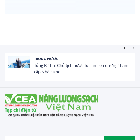
HOẠT ĐỘNG ĐẦU TƯ
Tổng vốn FDI đăng ký vào Việt Nam đạt gần 25 tỷ
USD trong 5 tháng...