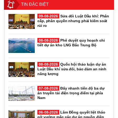
TIN ĐẶC BIỆT
09-08-2026
Sửa đổi Luật Dầu khí: Phân
cấp, phân quyền nhưng phải kiểm soát
rủi ro
08-08-2026
Phê duyệt quy hoạch chi
tiết dự án kho LNG Bắc Trung Bộ
08-08-2026
Quốc hội thảo luận dự án
Luật Dầu khí sửa đổi, bảo đảm an ninh
năng lượng
07-08-2026
Đẩy nhanh tiến độ ba dự
án truyền tải điện trọng điểm tại phía
Nam
06-08-2026
Lâm Đồng quyết liệt tháo
gỡ vướng mắc các dự án nguồn điện