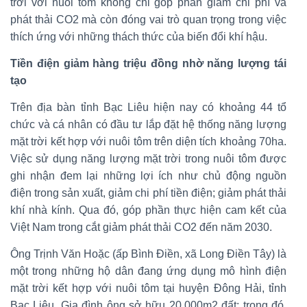
trời với nuôi tôm không chỉ góp phần giảm chi phí và
phát thải CO2 mà còn đóng vai trò quan trọng trong việc
thích ứng với những thách thức của biến đổi khí hậu.
Tiền điện giảm hàng triệu đồng nhờ năng lượng tái
tạo
Trên địa bàn tỉnh Bạc Liêu hiện nay có khoảng 44 tổ
chức và cá nhân có đầu tư lắp đặt hệ thống năng lượng
mặt trời kết hợp với nuôi tôm trên diện tích khoảng 70ha.
Việc sử dụng năng lượng mặt trời trong nuôi tôm được
ghi nhận đem lại những lợi ích như chủ động nguồn
điện trong sản xuất, giảm chi phí tiền điện; giảm phát thải
khí nhà kính. Qua đó, góp phần thực hiện cam kết của
Việt Nam trong cắt giảm phát thải CO2 đến năm 2030.
Ông Trịnh Văn Hoặc (ấp Bình Điền, xã Long Điền Tây) là
một trong những hộ dân đang ứng dụng mô hình điện
mặt trời kết hợp với nuôi tôm tại huyện Đông Hải, tỉnh
Bạc Liêu. Gia đình ông sở hữu 20.000m2 đất; trong đó,