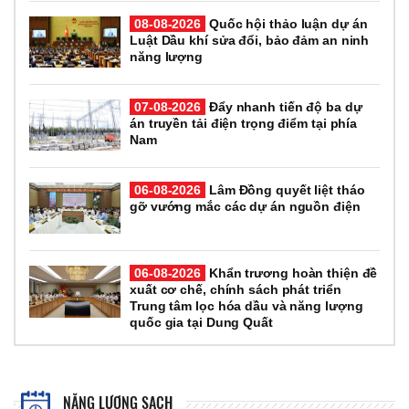
08-08-2026
Quốc hội thảo luận dự án
Luật Dầu khí sửa đổi, bảo đảm an ninh
năng lượng
07-08-2026
Đẩy nhanh tiến độ ba dự
án truyền tải điện trọng điểm tại phía
Nam
06-08-2026
Lâm Đồng quyết liệt tháo
gỡ vướng mắc các dự án nguồn điện
06-08-2026
Khẩn trương hoàn thiện đề
xuất cơ chế, chính sách phát triển
Trung tâm lọc hóa dầu và năng lượng
quốc gia tại Dung Quất
NĂNG LƯỢNG SẠCH