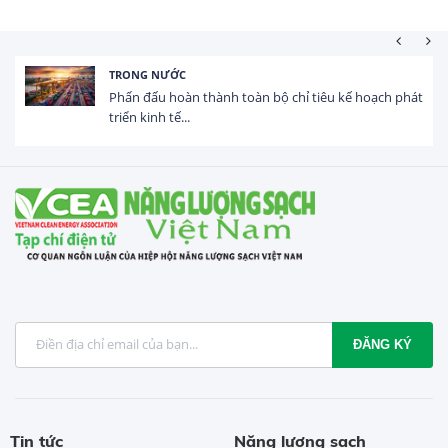
HOẠT ĐỘNG ĐẦU TƯ
Tổng vốn FDI đăng ký vào Việt Nam đạt gần 25 tỷ
USD trong 5 tháng...
ĐĂNG KÝ
Tin tức
Năng lượng sạch