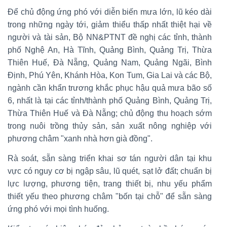
Để chủ động ứng phó với diễn biến mưa lớn, lũ kéo dài
trong những ngày tới, giảm thiểu thấp nhất thiệt hại về
người và tài sản, Bộ NN&PTNT đề nghị các tỉnh, thành
phố Nghệ An, Hà Tĩnh, Quảng Bình, Quảng Trị, Thừa
Thiên Huế, Đà Nẵng, Quảng Nam, Quảng Ngãi, Bình
Định, Phú Yên, Khánh Hòa, Kon Tum, Gia Lai và các Bộ,
ngành cần khẩn trương khắc phục hậu quả mưa bão số
6, nhất là tại các tỉnh/thành phố Quảng Bình, Quảng Trị,
Thừa Thiên Huế và Đà Nẵng; chủ động thu hoạch sớm
trong nuôi trồng thủy sản, sản xuất nông nghiệp với
phương châm "xanh nhà hơn già đồng".
Rà soát, sẵn sàng triển khai sơ tán người dân tại khu
vực có nguy cơ bị ngập sâu, lũ quét, sạt lở đất; chuẩn bị
lực lượng, phương tiện, trang thiết bị, nhu yếu phẩm
thiết yếu theo phương châm "bốn tại chỗ" để sẵn sàng
ứng phó với mọi tình huống.