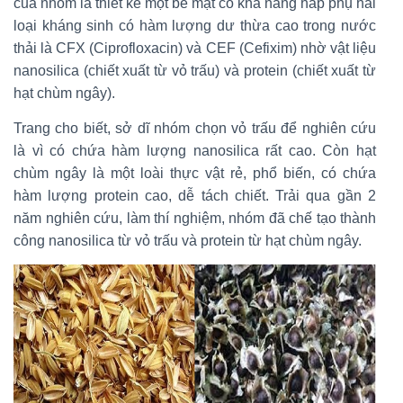
của nhóm là thiết kế một bề mặt có khả năng hấp phụ hai
loại kháng sinh có hàm lượng dư thừa cao trong nước
thải là CFX (Ciprofloxacin) và CEF (Cefixim) nhờ vật liệu
nanosilica (chiết xuất từ vỏ trấu) và protein (chiết xuất từ
hạt chùm ngây).
Trang cho biết, sở dĩ nhóm chọn vỏ trấu để nghiên cứu
là vì có chứa hàm lượng nanosilica rất cao. Còn hạt
chùm ngây là một loài thực vật rẻ, phổ biến, có chứa
hàm lượng protein cao, dễ tách chiết. Trải qua gần 2
năm nghiên cứu, làm thí nghiệm, nhóm đã chế tạo thành
công nanosilica từ vỏ trấu và protein từ hạt chùm ngây.