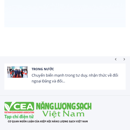
HOẠT ĐỘNG ĐẦU TƯ
Tổng vốn FDI đăng ký vào Việt Nam đạt gần 25 tỷ
USD trong 5 tháng...