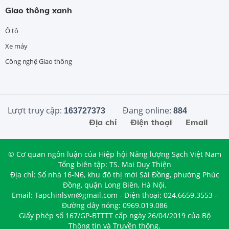
Giao thông xanh
Ô tô
Xe máy
Công nghệ Giao thông
Lượt truy cập:
Đang online:
163727373
884
Địa chỉ
Điện thoại
Email
© Cơ quan ngôn luận của Hiệp hội Năng lượng Sạch Việt Nam
Tổng biên tập: TS. Mai Duy Thiện
Địa chỉ: Số nhà 16-N6, khu đô thị mới Sài Đồng, phường Phúc
Đồng, quận Long Biên, Hà Nội.
Email: Tapchinlsvn@gmail.com - Điện thoại: 024.6659.3553 -
Đường dây nóng: 0969.019.086
Giấy phép số 167/GP-BTTTT cấp ngày 26/04/2019 của Bộ
Thông tin và Truyền thông.