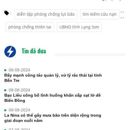
,
,
:
diễn tập phòng chống lụt bão
tìm kiếm cứu nạn
,
,
phòng chống thiên tai
UBND tỉnh Lạng Sơn
Tin đã đưa
08-08-2024
Đẩy mạnh công tác quản lý, xử lý rác thải tại tỉnh
Bến Tre
08-08-2024
Bạc Liêu công bố tình huống khẩn cấp sạt lở đê
Biển Đông
08-08-2024
La Nina có thể gây mưa bão trên diện rộng trong
giai đoạn cuối năm
07-08-2024