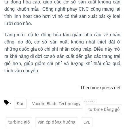
tự động hóa cao, giúp các cơ sở sản xuất không cần
dùng khuôn mẫu. Công nghệ phay CNC cũng mang lại
tính linh hoạt cao hơn vì nó có thể sản xuất bất kỳ loại
lưỡi dao nào.
Tăng mức độ tự động hóa làm giảm nhu cầu về nhân
công, do đó, cơ sở sản xuất không nhất thiết đặt ở
những quốc gia có chi phí nhân công thấp. Điều này mở
ra khả năng di dời cơ sở sản xuất đến gần các trang trại
gió hơn, giúp giảm chi phí và lượng khí thải của quá
trình vận chuyển.
Theo vnexpress.net
,
,
,
,
,
,
:
Đức
Voodin Blade Technology
turbine bằng gỗ
turbine gió
ván ép đồng hướng
LVL