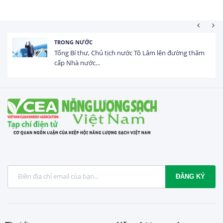
HOẠT ĐỘNG ĐẦU TƯ
Tổng vốn FDI đăng ký vào Việt Nam đạt gần 25 tỷ
USD trong 5 tháng...
ĐĂNG KÝ